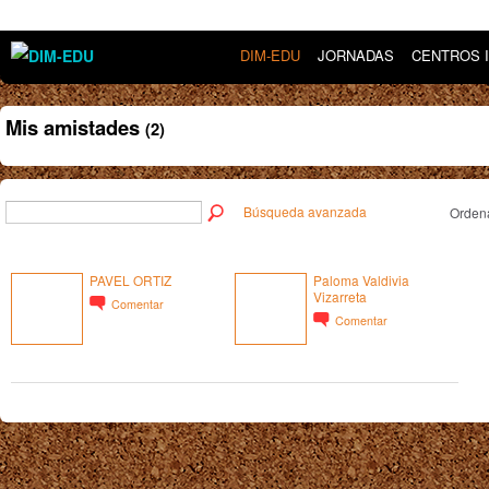
DIM-EDU
JORNADAS
CENTROS 
Mis amistades
(2)
Búsqueda avanzada
Ordena
PAVEL ORTIZ
Paloma Valdivia
Vizarreta
Comentar
Comentar