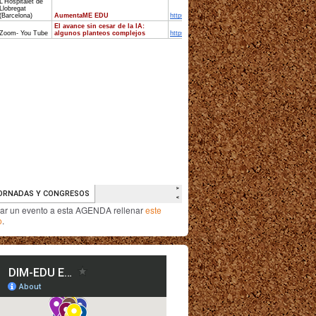
iar un evento a esta AGENDA rellenar
este
o
.