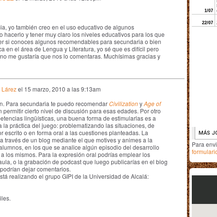
ia, yo también creo en el uso educativo de algunos
 hacerlo y tener muy claro los niveles educativos para los que
er si conoces algunos recomendables para secundaria o bien
a en el área de Lengua y Literatura, yo sé que es difícil pero
guno me gustaría que nos lo comentaras. Muchísimas gracias y
 Lárez
el
15 marzo, 2010 a las 9:13am
ión. Para secundaria te puedo recomendar
Civilization
y
Age of
 permitir cierto nivel de discusión para esas edades. Por otro
etencias lingüísticas, una buena forma de estimularlas es a
a la práctica del juego: problematizando las situaciones, de
escrito o en forma oral a las cuestiones planteadas. La
r a través de un blog mediante el que motives y animes a la
Para env
 alumnos, en los que se analice algún episodio del desarrollo
formulari
 a los mismos. Para la expresión oral podrías emplear los
ula, o la grabación de podcast que luego publicarías en el blog
 podrían dejar comentarios.
tá realizando el grupo GIPI de la Universidad de Alcalá:
iles.