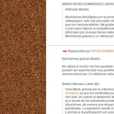
MARÍA REYES DOMÍNGUEZ LÁZARO 
Estimada Beatriz,
Muchísimas felicidades por tu pone
videojuegos, sólo hay que saber có
que son recomendables. Me gustar
o bien para mejorar la competencia 
difícil pero por si acaso tienes re
Muchísimas gracias y un afectuoso
Respondido por
REYES DOMÍN
Muchísimas gracias Beatriz,
No sabes lo mucho me has ayudado con
pueden ser experiencias muy positivas
recomendaciones. Un afectuoso salud
Beatriz Marcano Lárez dijo:
Hola María, gracias por tu interve
of empire
, ya que los contenidos p
otro lado, en cuanto al desarrollo 
es a través de las actividades poste
situaciones, de manera que tengan 
planteadas. La expresión escrita la
y animes a la participación con pos