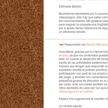
Estimada Beatriz,
Muchísimas felicidades por tu ponenc
videojuegos, sólo hay que saber cómo
son recomendables. Me gustaría sab
para mejorar la competencia lingüístic
por si acaso tienes referencia de al
un afectuoso saludo.
Respondido por
Beatriz Marcano
Hola María, gracias por tu intervenc
empire
, ya que los contenidos pueden
lado, en cuanto al desarrollo de comp
través de las actividades posteriores 
manera que tengan que responder por 
expresión escrita la podrían practica
participación con post de los propios
del juego, y también con comentarios
pequeños grupos de discusión en el a
del curso, ante los cuales también se
Otros ejemplos de usos son los que es
videojuegos en el instituto
Espero mis sugerencias te resulten út
Un cordial saludo