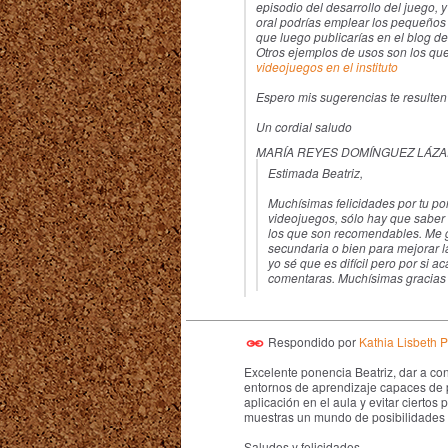
episodio del desarrollo del juego,
oral podrías emplear los pequeños 
que luego publicarías en el blog de
Otros ejemplos de usos son los que
videojuegos en el instituto
Espero mis sugerencias te resulten 
Un cordial saludo
MARÍA REYES DOMÍNGUEZ LÁZAR
Estimada Beatriz,
Muchísimas felicidades por tu po
videojuegos, sólo hay que saber 
los que son recomendables. Me 
secundaria o bien para mejorar l
yo sé que es difícil pero por si 
comentaras. Muchísimas gracias 
Respondido por
Kathia Lisbeth Pi
Excelente ponencia Beatriz, dar a co
entornos de aprendizaje capaces de p
aplicación en el aula y evitar ciertos
muestras un mundo de posibilidades e
Saludos y felicidades.