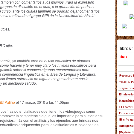
 y también con comentarios a los mismos. Para la expresión
grupos de discusión en el aula, o la grabación de podcast
l curso, ante los cuales también se podrían dejar comentarios.
 está realizando el grupo GIPI de la Universidad de Alcalá:
útiles.
O dijo:
nencia, yo también creo en el uso educativo de algunos
cómo hacerlo y tener muy claro los niveles educativos para
gustaría saber si conoces algunos recomendables para
a competencia lingüística en el área de Lengua y Literatura,
acaso tienes referencia de alguno me gustaría que nos lo
y un afectuoso saludo.
ttí Patiño
el
17 marzo, 2010 a las 11:05pm
nocer las potencialidades que tienen los videojuegos como
romover la competencia digital es importante para sustentar su
 prejuicios, más con el análisis y los ejemplos que brindas nos
ducativas enriquecedor para los estudiantes y los docentes.