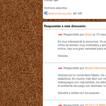
507
Archivos adjuntos
beatrizmarcano.doc
, 961 KB
Respuestas a esta discusión
Respondido por
Mada
el
10 marz
Es muy interesante tu ponencia. Yo pa
niños se sienten muy motivados y apr
online, hay una gran variedad para e
Gracias.
Respondido por
Beatriz Marcano
Gracias por tu comentario Mada, me 
didácticos. Es mucho más fácil con ni
videojuegos con naturalidad, los adu
el ambiente de juego con facilidad, l
Saludos y éxitos con tus peques...
Respondido por
REYES DOMÍN