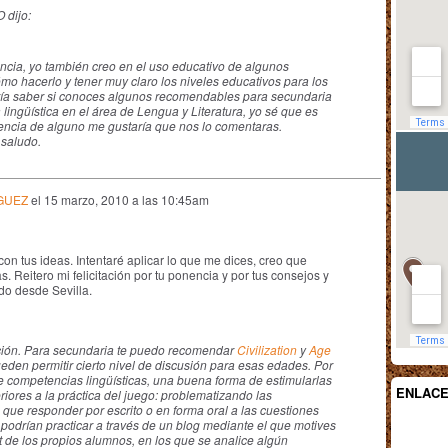
dijo:
ncia, yo también creo en el uso educativo de algunos
mo hacerlo y tener muy claro los niveles educativos para los
ía saber si conoces algunos recomendables para secundaria
lingüística en el área de Lengua y Literatura, yo sé que es
ferencia de alguno me gustaría que nos lo comentaras.
 saludo.
GUEZ
el
15 marzo, 2010 a las 10:45am
 tus ideas. Intentaré aplicar lo que me dices, creo que
. Reitero mi felicitación por tu ponencia y por tus consejos y
o desde Sevilla.
nción. Para secundaria te puedo recomendar
Civilization
y
Age
ueden permitir cierto nivel de discusión para esas edades. Por
de competencias lingüísticas, una buena forma de estimularlas
ENLAC
riores a la práctica del juego: problematizando las
que responder por escrito o en forma oral a las cuestiones
 podrían practicar a través de un blog mediante el que motives
t de los propios alumnos, en los que se analice algún