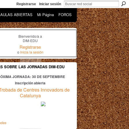
Registrarse
Iniciar sesión
AULAS ABIERTAS
Mi Página
FOROS
Bienvenido/a a
DIM-EDU
Registrarse
o
Inicia la sesión
AS SOBRE LAS JORNADAS DIM-EDU
ÓXIMA JORNADA: 30
DE SEPTIEMBRE
Inscripción abierta
Trobada de Centres Innovadors de
Catalunya
adas