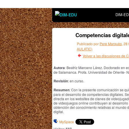
DIM-E
Competencias digital
Publicado por
Pere Marquès
, 28
AULATIC)
Volver a las discusiones de
Autora
: Beatriz Marcano Lárez. Doctorado en e
de Salamanca. Profa. Universidad de Oriente- 
Revisión
: en curso.
Resumen
: Con la presente comunicación se qui
para el desarrollo de competencias digitales. 
directa en los websites de clanes de videojugad
de videojuegos online contribuyen al desarrollo
obtención del conocimiento relativas al mundo de
digital.
MySpace
Visitas: