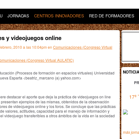
DU
JORNADAS
CENTROS INNOVADORES
RED DE FORMADORES
es y videojuegos online
 febrero, 2010 a las 10:04pm en
Comunicaciones (Congreso Virtual
 Comunicaciones (Congreso Virtual AULATIC)
NOTICI
ducación (Procesos de formación en espacios virtuales) Universidad
Nueva Esparta <beatriz_marcano (a) yahoo.com>
PR
17ª 
ere destacar el aporte que deja la práctica de videojuegos on line
Se presentan ejemplos de las mismas, obtenidos de la observación
ores de videojuegos online y los foros. Se concluye que las prácticas
 de valores, actitudes, capacidad para el manejo de información y
l videojuego transferibles a otros ámbitos de la vida en la sociedad
más jorn