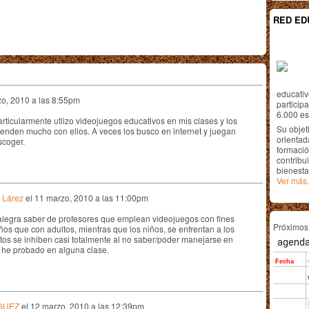
RED ED
educativ
o, 2010 a las 8:55pm
particip
6.000 est
rticularmente utlizo videojuegos educativos en mis clases y los
Su objet
enden mucho con ellos. A veces los busco en internet y juegan
orientada
scoger.
formació
contribui
bienesta
Ver más.
 Lárez
el
11 marzo, 2010 a las 11:00pm
alegra saber de profesores que emplean videojuegos con fines
Próximo
ños que con adultos, mientras que los niños, se enfrentan a los
ltos se inhiben casi totalmente al no saber/poder manejarse en
o he probado en alguna clase.
GUEZ
el
12 marzo, 2010 a las 12:39pm