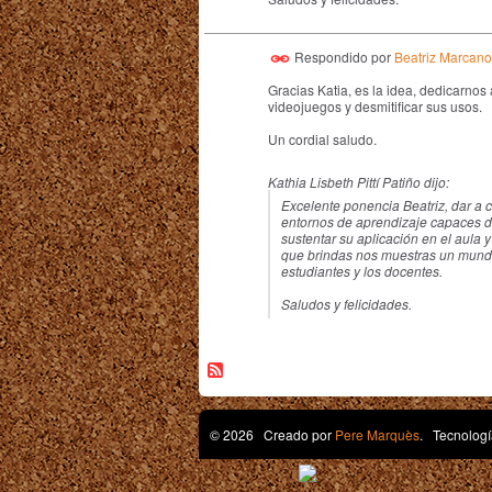
Respondido por
Beatriz Marcano
Gracias Katia, es la idea, dedicarnos 
videojuegos y desmitificar sus usos.
Un cordial saludo.
Kathia Lisbeth Pittí Patiño dijo:
Excelente ponencia Beatriz, dar a 
entornos de aprendizaje capaces d
sustentar su aplicación en el aula y
que brindas nos muestras un mundo
estudiantes y los docentes.
Saludos y felicidades.
© 2026 Creado por
Pere Marquès
. Tecnologí