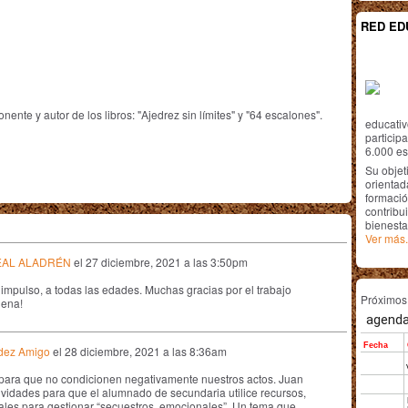
RED ED
onente y autor de los libros: "Ajedrez sin límites" y "64 escalones".
educativ
particip
6.000 est
Su objet
orientada
formació
contribui
bienesta
Ver más.
EAL ALADRÉN
el
27 diciembre, 2021 a las 3:50pm
l impulso, a todas las edades. Muchas gracias por el trabajo
Próximo
uena!
dez Amigo
el
28 diciembre, 2021 a las 8:36am
para que no condicionen negativamente nuestros actos. Juan
ividades para que el alumnado de secundaria utilice recursos,
les para gestionar “secuestros emocionales”. Un tema que