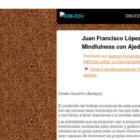
DIM-E
Juan Francisco López
Mindfulness con Ajed
Publicado por
Joaquín Fernánde
VIRTUAL ajEdu: La transversalidad
Volver a las discusiones de 
ajedrez.
Desde
Guareña (Badajoz)
El contenido del trabajo emocional de esta pone
han de conocer esos momentos en los que este 
y nos llevan a tener reacciones o a cometer acto
Las actividades que se proponen van a proporci
emocionales necesarias para resolver y gesti
cohesionar el grupo para crear un buen clima en
sean capaces de reconocer las propias emocione