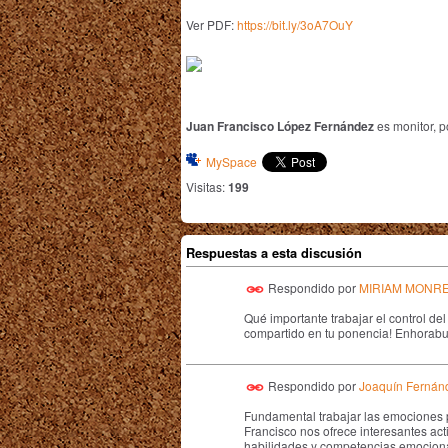
Ver PDF:
https://bit.ly/3oA7OuY
Juan Francisco López Fernández
es
monitor, p
MySpace
Visitas:
199
Respuestas a esta discusión
Respondido por
MIRIAM MONR
Qué importante trabajar el control de
compartido en tu ponencia! Enhorab
Respondido por
Joaquín Fernán
Fundamental trabajar las emociones 
Francisco nos ofrece interesantes
act
habilidades y competencias emociona