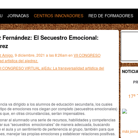
DU
JORNADAS
CENTROS INNOVADORES
RED DE FORMADORES
 Fernández: El Secuestro Emocional:
rez
z Amigo
, 9 diciembre, 2021 a las 8:26am en
VII CONGRESO
 artística del ajedrez.
VII CONGRESO VIRTUAL ajEdu: La transversalidad artística del
NOTICI
PR
17ª 
ncia va dirigido a los alumnos de educación secundaria, los cuales
tipo de emociones nos ciegan por completo (secuestros emocionales)
s que, en otras circunstancias, serían impensables.
onar al alumnado una serie de recursos, habilidades y competencias
onar sus “secuestros emocionales” de manera adecuada, buscando
 el aula y un sentimiento de pertenencia al grupo, también para que
más jorn
s, manejar las propias emociones y establecer relaciones positivas.