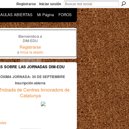
Registrarse
Iniciar sesión
AULAS ABIERTAS
Mi Página
FOROS
Bienvenido/a a
DIM-EDU
Registrarse
o
Inicia la sesión
AS SOBRE LAS JORNADAS DIM-EDU
ÓXIMA JORNADA: 30
DE SEPTIEMBRE
Inscripción abierta
Trobada de Centres Innovadors de
Catalunya
adas