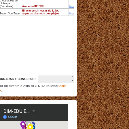
iar un evento a esta AGENDA rellenar
este
o
.