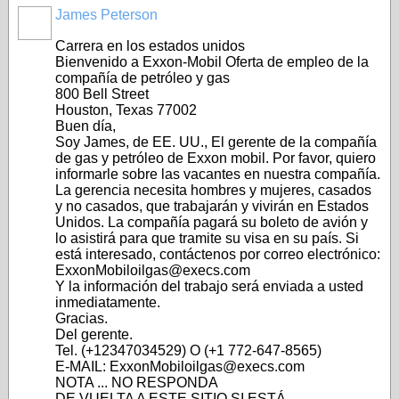
James Peterson
Carrera en los estados unidos
Bienvenido a Exxon-Mobil Oferta de empleo de la
compañía de petróleo y gas
800 Bell Street
Houston, Texas 77002
Buen día,
Soy James, de EE. UU., El gerente de la compañía
de gas y petróleo de Exxon mobil. Por favor, quiero
informarle sobre las vacantes en nuestra compañía.
La gerencia necesita hombres y mujeres, casados
y no casados, que trabajarán y vivirán en Estados
Unidos. La compañía pagará su boleto de avión y
lo asistirá para que tramite su visa en su país. Si
está interesado, contáctenos por correo electrónico:
ExxonMobiloilgas@execs.com
Y la información del trabajo será enviada a usted
inmediatamente.
Gracias.
Del gerente.
Tel. (+12347034529) O (+1 772-647-8565)
E-MAIL: ExxonMobiloilgas@execs.com
NOTA ... NO RESPONDA
DE VUELTA A ESTE SITIO SI ESTÁ