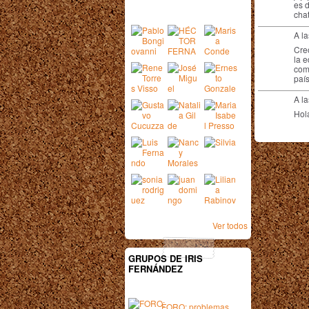
es 
chat
A l
Cre
la e
com
país
A l
Hola
Ver todos
GRUPOS DE IRIS
FERNÁNDEZ
FORO: problemas