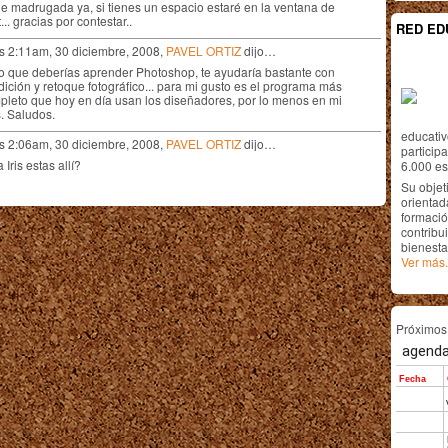
de madrugada ya, si tienes un espacio estaré en la ventana de
... gracias por contestar..
RED ED
as 2:11am, 30 diciembre, 2008,
PAVEL ORTIZ
dijo…
o que deberías aprender Photoshop, te ayudaría bastante con
dición y retoque fotográfico... para mi gusto es el programa más
pleto que hoy en día usan los diseñadores, por lo menos en mi
. Saludos.
educativ
as 2:06am, 30 diciembre, 2008,
PAVEL ORTIZ
dijo…
particip
 Iris estas allí?
6.000 est
Su objet
orientada
formació
contribui
bienesta
Ver más.
Próximo