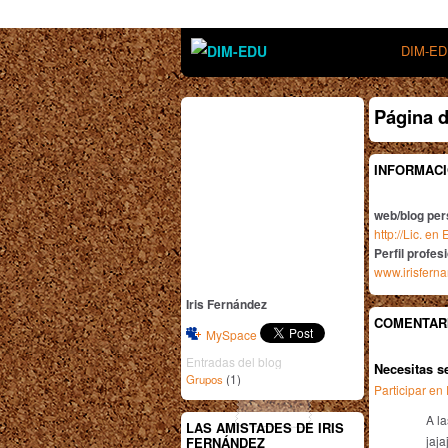
DIM-E
Página d
INFORMACI
web/blog per
http://Lic. en
Perfil profes
www.irisfern
Iris Fernández
COMENTARI
MySpace
Entradas del blog
Necesitas s
(1)
Grupos
Participar e
A l
LAS AMISTADES DE IRIS
jaj
FERNÁNDEZ