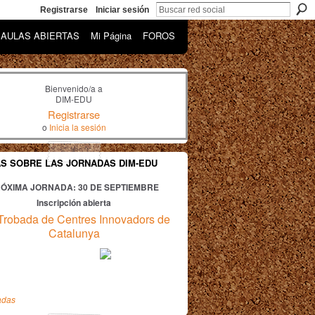
Registrarse
Iniciar sesión
AULAS ABIERTAS
Mi Página
FOROS
Bienvenido/a a
DIM-EDU
Registrarse
o
Inicia la sesión
AS SOBRE LAS JORNADAS DIM-EDU
ÓXIMA JORNADA: 30
DE SEPTIEMBRE
Inscripción abierta
Trobada de Centres Innovadors de
Catalunya
adas