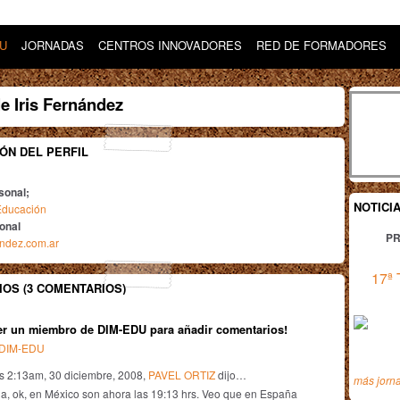
DU
JORNADAS
CENTROS INNOVADORES
RED DE FORMADORES
e Iris Fernández
ÓN DEL PERFIL
sonal;
NOTICI
 Educación
ional
PR
andez.com.ar
17ª 
OS (3 COMENTARIOS)
er un miembro de DIM-EDU para añadir comentarios!
n DIM-EDU
as 2:13am, 30 diciembre, 2008,
PAVEL ORTIZ
dijo…
más jorn
aja, ok, en México son ahora las 19:13 hrs. Veo que en España