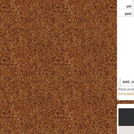
Para env
formulari