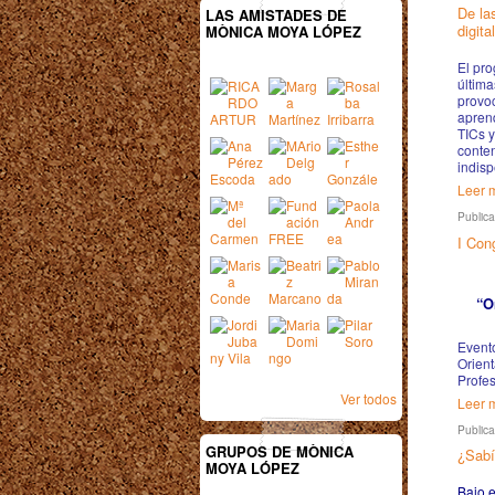
De la
LAS AMISTADES DE
digita
MÒNICA MOYA LÓPEZ
El pro
última
provo
aprend
TICs y
conten
indis
Leer m
Public
I Con
“O
Event
Orient
Profe
Ver todos
Leer m
Public
GRUPOS DE MÒNICA
¿Sabí
MOYA LÓPEZ
Bajo e