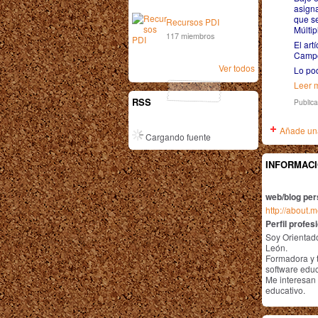
asigna
que se
Recursos PDI
Múltip
117 miembros
El art
Campo
Ver todos
Lo pod
Leer m
RSS
Public
Añade una
Cargando fuente
INFORMACI
web/blog per
http://about
Perfil profes
Soy Orientado
León.
Formadora y t
software educa
Me interesan 
educativo.