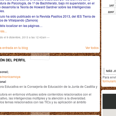
tura de Psicología, de 1º de Bachillerato, bajo mi supervisión, en el
 desarrolla la Teoría de Howard Gardner sobre las Intelilgencias
les.
ículo ha sido publicado en la Revista Pasillos 2013, del IES Tierra de
s de Villalpando (Zamora)
éis localizar en las páginas…
ás...
ado el 9 diciembre, 2013 a las 12:42am —
 entrada en tu blog
Ver todos
ÓN DEL PERFIL
sonal;
.me/monicamoya
Para env
formulari
ional
ra Educativa en la Consejería de Educación de la Junta de Castilla y
utora en entornos virtuales sobre contenidos relacionados con el
tivo, las inteligencias múltiples y la atención a la diversidad.
los temas relacionados con las TICs y su aplicación al ámbito