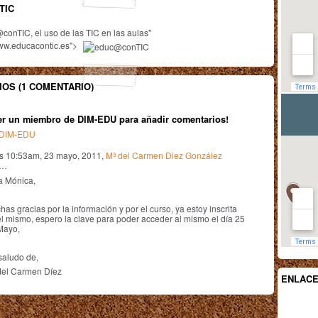
TIC
@conTIC, el uso de las TIC en las aulas"
www.educacontic.es">
OS (1 COMENTARIO)
er un miembro de DIM-EDU para añadir comentarios!
n DIM-EDU
as 10:53am, 23 mayo, 2011,
Mª del Carmen Diez González
o…
a Mónica,
as gracias por la información y por el curso, ya estoy inscrita
el mismo, espero la clave para poder acceder al mismo el día 25
Mayo,
saludo de,
del Carmen Díez
ENLAC