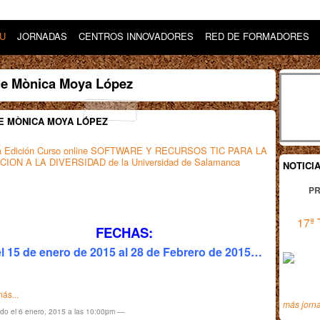
DU
JORNADAS
CENTROS INNOVADORES
RED DE FORMADORES
de Mònica Moya López
E MÒNICA MOYA LÓPEZ
a Edición Curso online SOFTWARE Y RECURSOS TIC PARA LA
ION A LA DIVERSIDAD de la Universidad de Salamanca
NOTICI
PR
17ª 
FECHAS:
l 15 de enero de 2015 al 28 de Febrero de 2015…
ás...
más jorn
ado el 6 enero, 2015 a las 10:00pm —