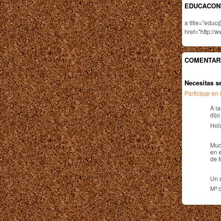
EDUCACON
a title="educ
href="http://
COMENTARI
Necesitas s
Participar e
A l
dij
Hol
Much
en 
de 
Un 
Mª 