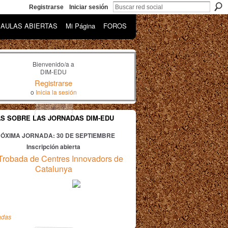
Registrarse
Iniciar sesión
AULAS ABIERTAS
Mi Página
FOROS
Bienvenido/a a
DIM-EDU
Registrarse
o
Inicia la sesión
AS SOBRE LAS JORNADAS DIM-EDU
ÓXIMA JORNADA: 30
DE SEPTIEMBRE
Inscripción abierta
Trobada de Centres Innovadors de
Catalunya
adas