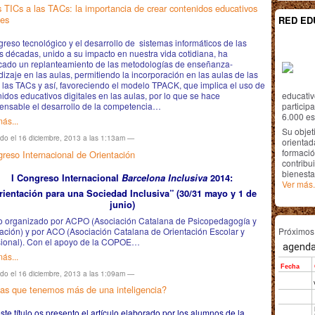
s TICs a las TACs: la importancia de crear contenidos educativos
les
RED ED
greso tecnológico y el desarrollo de sistemas informáticos de las
s décadas, unido a su impacto en nuestra vida cotidiana, ha
cado un replanteamiento de las metodologías de enseñanza-
izaje en las aulas, permitiendo la incorporación en las aulas de las
 las TACs y así, favoreciendo el modelo TPACK, que implica el uso de
idos educativos digitales en las aulas, por lo que se hace
educativ
pensable el desarrollo de la competencia…
particip
6.000 est
ás...
Su objet
ado el 16 diciembre, 2013 a las 1:13am —
orientada
formació
greso Internacional de Orientación
contribui
bienesta
I Congreso Internacional
Barcelona Inclusiva
2014:
Ver más.
rientación para una Sociedad Inclusiva” (30/31 mayo y 1 de
junio)
o organizado por ACPO (Asociación Catalana de Psicopedagogía y
ación) y por ACO (Asociación Catalana de Orientación Escolar y
Próximo
sional). Con el apoyo de la COPOE…
ás...
ado el 16 diciembre, 2013 a las 1:09am —
as que tenemos más de una inteligencia?
ste título os presento el artículo elaborado por los alumnos de la