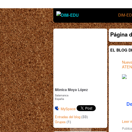
DIM-E
Página 
EL BLOG D
Nuev
ATENC
Mònica Moya López
Salamanca
España
De
MySpace
(33)
Entradas del blog
Leer m
(1)
Grupos
Public