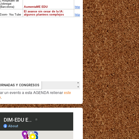
iar un evento a esta AGENDA rellenar
este
o
.