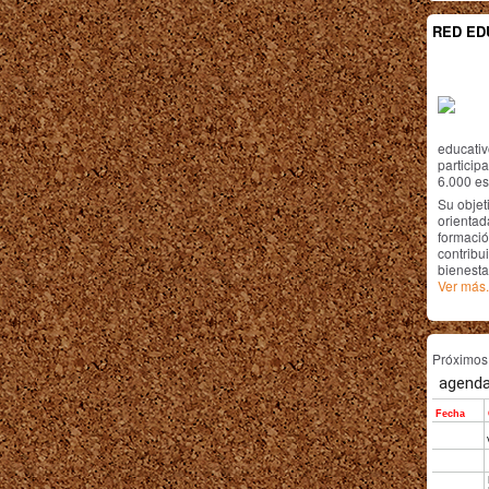
RED ED
educativ
particip
6.000 est
Su objet
orientada
formació
contribui
bienesta
Ver más.
Próximo