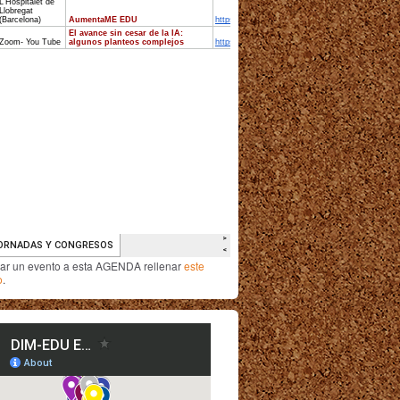
iar un evento a esta AGENDA rellenar
este
o
.