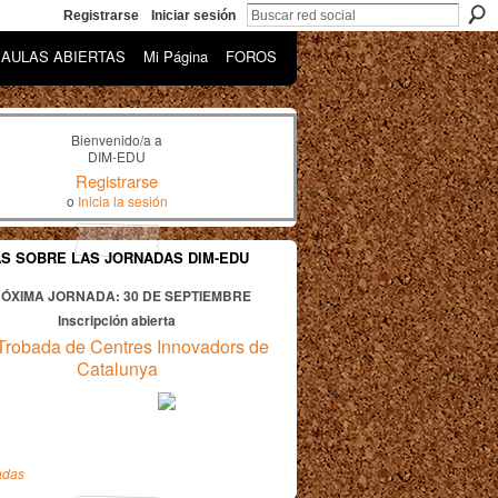
Registrarse
Iniciar sesión
AULAS ABIERTAS
Mi Página
FOROS
Bienvenido/a a
DIM-EDU
Registrarse
o
Inicia la sesión
AS SOBRE LAS JORNADAS DIM-EDU
ÓXIMA JORNADA: 30
DE SEPTIEMBRE
Inscripción abierta
Trobada de Centres Innovadors de
Catalunya
adas