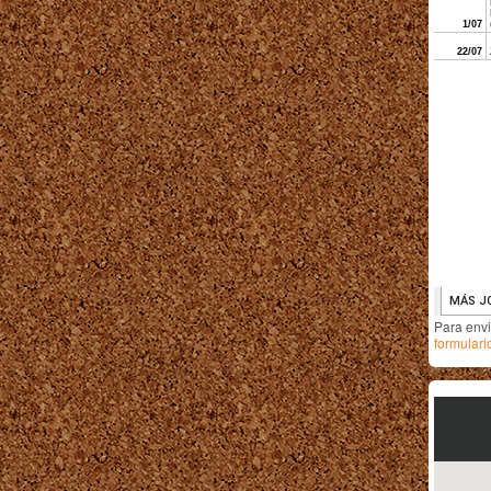
Para env
formulari