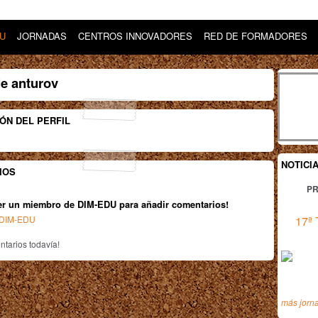
DU
JORNADAS
CENTROS INNOVADORES
RED DE FORMADORES
e anturov
ÓN DEL PERFIL
NOTICI
IOS
PR
er un miembro de DIM-EDU para añadir comentarios!
n DIM-EDU
17ª 
tarios todavía!
más jorn