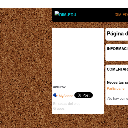
DIM-E
Página d
INFORMACI
COMENTAR
Necesitas s
anturov
Participar e
MySpace
¡No hay comen
Entradas del blog
Grupos