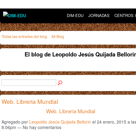
DIM-EDU
JORNADAS
CENTROS 
Todas las entradas del blog
Mi Blog
El blog de Leopoldo Jesús Quijada Bellor
Web. Libreria Mundial
Web. Libreria Mundial
Agregado por
Leopoldo Jesús Quijada Bellorin
el 24 enero, 2015 a la
8:06pm — No hay comentarios