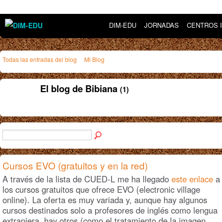
DIM-EDU
JORNADAS
CENTROS 
Todas las entradas del blog
Mi Blog
El blog de Bibiana
(1)
Cursos EVO (gratuitos y en la red)
A través de la lista de CUED-L me ha llegado
este enlace
a
los cursos gratuitos que ofrece EVO (electronic village
online). La oferta es muy variada y, aunque hay algunos
cursos destinados solo a profesores de inglés como lengua
extranjera, hay otros (como el tratamiento de la imagen,