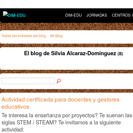
DIM-EDU
JORNADAS
CENTROS 
Todas las entradas del blog
Mi Blog
El blog de Sílvia Alcaraz-Domínguez
(8)
Actividad certificada para docentes y gestores
educativos
Te interesa la enseñanza por proyectos? Te suenan las
siglas STEM / STEAM? Te invitamos a la siguiente
actividad: