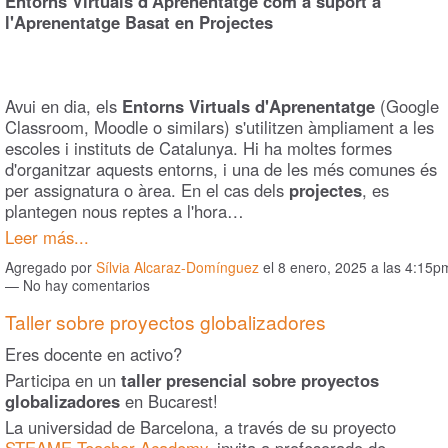
Entorns Virtuals d'Aprenentatge com a suport a
l'Aprenentatge Basat en Projectes
Avui en dia, els
Entorns Virtuals d'Aprenentatge
(Google
Classroom, Moodle o similars) s'utilitzen àmpliament a les
escoles i instituts de Catalunya. Hi ha moltes formes
d'organitzar aquests entorns, i una de les més comunes és
per assignatura o àrea. En el cas dels
projectes
, es
plantegen nous reptes
a l'hora…
Leer más...
Agregado por
Sílvia Alcaraz-Domínguez
el 8 enero, 2025 a las 4:15p
— No hay comentarios
Taller sobre proyectos globalizadores
Eres docente en activo?
Participa en un
taller presencial sobre proyectos
globalizadores
en Bucarest!
La universidad de Barcelona, a través de su proyecto