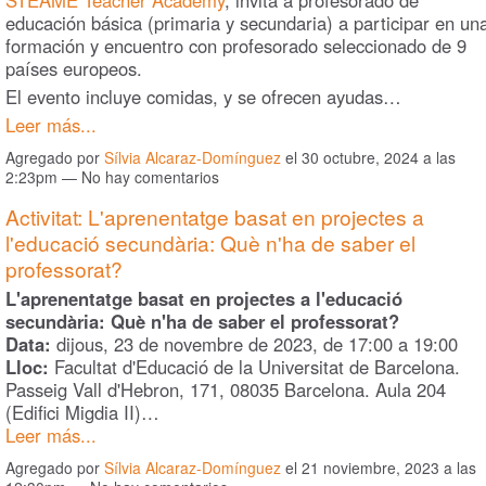
STEAME Teacher Academy
, invita a profesorado de
educación básica (primaria y secundaria) a participar en un
formación y encuentro con profesorado seleccionado de 9
países europeos.
El evento incluye comidas, y se ofrecen ayudas…
Leer más...
Agregado por
Sílvia Alcaraz-Domínguez
el 30 octubre, 2024 a las
2:23pm — No hay comentarios
Activitat: L'aprenentatge basat en projectes a
l'educació secundària: Què n'ha de saber el
professorat?
L'aprenentatge basat en projectes a l'educació
secundària: Què n'ha de saber el professorat?
Data:
dijous, 23 de novembre de 2023, de 17:00 a 19:00
Lloc:
Facultat d'Educació de la Universitat de Barcelona.
Passeig Vall d'Hebron, 171, 08035 Barcelona. Aula 204
(Edifici Migdia II)…
Leer más...
Agregado por
Sílvia Alcaraz-Domínguez
el 21 noviembre, 2023 a las