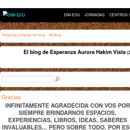
DIM-EDU
JORNADAS
CENTROS 
Todas las entradas del blog
Mi Blog
El blog de Esperanza Aurora Hakim Vista
(
Gracias
INFINITAMENTE AGRADECIDA CON VOS POR
SIEMPRE BRINDARNOS ESPACIOS,
EXPERIENCIAS, LIBROS, IDEAS, SABERES
INVALUABLES... PERO SOBRE TODO, POR ES