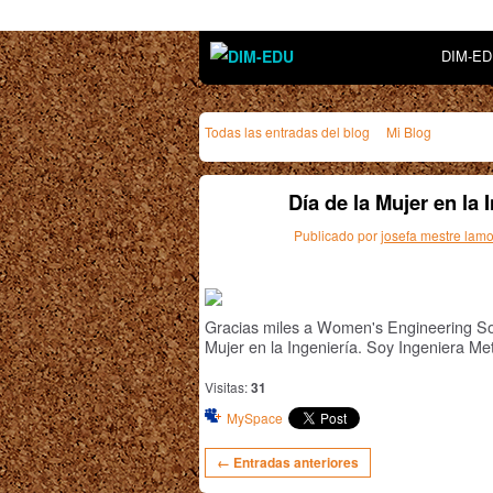
DIM-E
Todas las entradas del blog
Mi Blog
Día de la Mujer en la 
Publicado por
josefa mestre lam
Gracias miles a Women's Engineering Soc
Mujer en la Ingeniería. Soy Ingeniera Met
Visitas:
31
MySpace
← Entradas anteriores