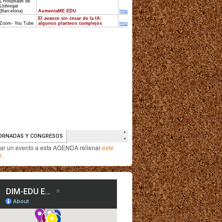
iar un evento a esta AGENDA rellenar
este
o
.