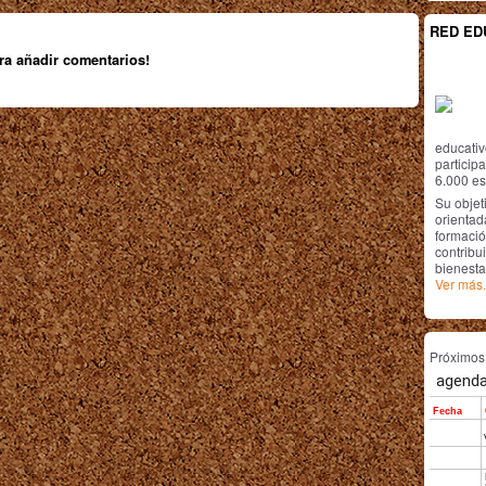
RED ED
ra añadir comentarios!
educativ
particip
6.000 est
Su objet
orientada
formació
contribui
bienesta
Ver más.
Próximo