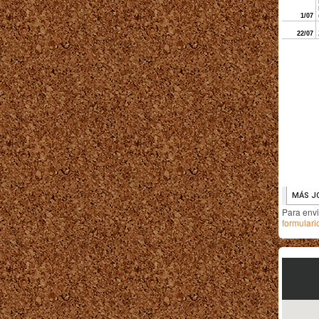
Para env
formulari