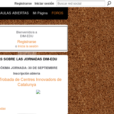
Registrarse
Iniciar sesión
AULAS ABIERTAS
Mi Página
FOROS
Bienvenido/a a
DIM-EDU
Registrarse
o
Inicia la sesión
AS SOBRE LAS JORNADAS DIM-EDU
ÓXIMA JORNADA: 30
DE SEPTIEMBRE
Inscripción abierta
Trobada de Centres Innovadors de
Catalunya
adas