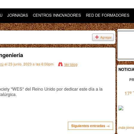
DU
JORNADAS
CENTROS INNOVADORES
RED DE FORMADORES
Agregar
Ingeniería
orú
el 23 junio, 2023 a las 6:00pm
Ver blog
NOTICI
PR
iety "WES" del Reino Unido por dedicar este día a la
17ª 
alúrgica.
Siguientes entradas →
más jorn