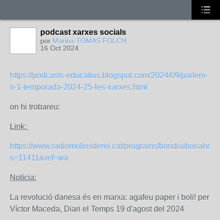
podcast xarxes socials
por
Marina TOMAS FOLCH
16 Oct 2024
https://podcasts-educatius.blogspot.com/2024/09/parlem-
n-1-temporada-2024-25-les-xarxes.html
on hi trobareu:
Link:
https://www.radiomolinsderei.cat/programs/bondiaibonaho
s=11411&ref=wa
Notícia:
La revolució danesa és en marxa: agafeu paper i boli! per
Víctor Maceda, Diari el Temps 19 d'agost del 2024