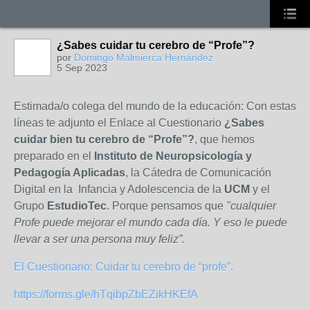
¿Sabes cuidar tu cerebro de “Profe”?
por
Domingo Malmierca Hernández
5 Sep 2023
Estimada/o colega del mundo de la educación: Con estas
líneas te adjunto el Enlace al Cuestionario
¿Sabes
cuidar bien tu cerebro de “Profe”?
, que hemos
preparado en el
Instituto de Neuropsicología y
Pedagogía Aplicadas
, la Cátedra de Comunicación
Digital en la Infancia y Adolescencia de la
UCM
y el
Grupo
EstudioTec
. Porque pensamos que
"cualquier
Profe puede mejorar el mundo cada día. Y eso le puede
llevar a ser una persona muy feliz”.
El Cuestionario: Cuidar tu cerebro de “profe”.
https://forms.gle/hTqibpZbEZikHKEfA