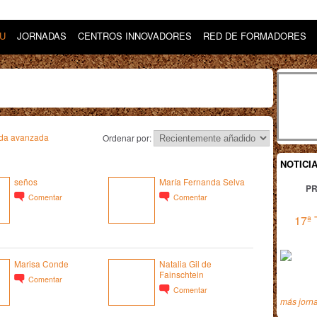
DU
JORNADAS
CENTROS INNOVADORES
RED DE FORMADORES
da avanzada
Ordenar por:
NOTICI
seños
María Fernanda Selva
PR
Comentar
Comentar
17ª 
Marisa Conde
Natalia Gil de
Fainschtein
Comentar
Comentar
más jorn