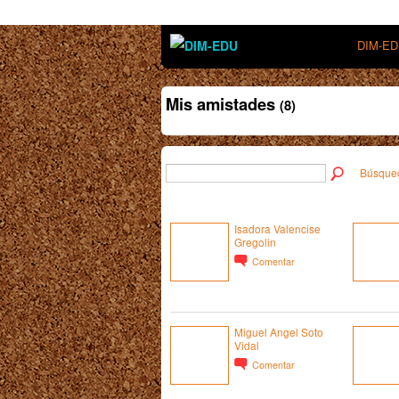
DIM-E
Mis amistades
(8)
Búsque
Isadora Valencise
Gregolin
Comentar
Miguel Angel Soto
Vidal
Comentar