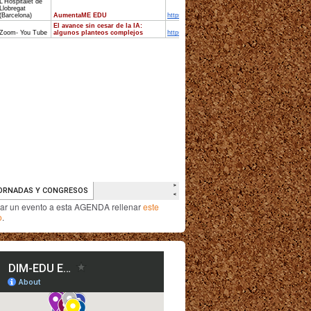
iar un evento a esta AGENDA rellenar
este
o
.