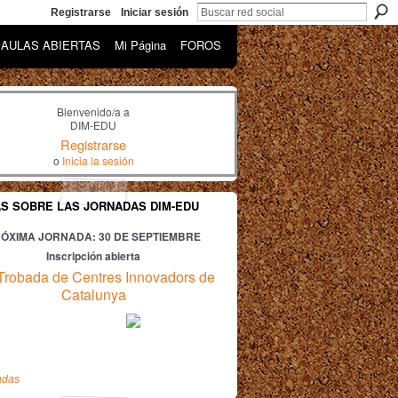
Registrarse
Iniciar sesión
AULAS ABIERTAS
Mi Página
FOROS
Bienvenido/a a
DIM-EDU
Registrarse
o
Inicia la sesión
AS SOBRE LAS JORNADAS DIM-EDU
ÓXIMA JORNADA: 30
DE SEPTIEMBRE
Inscripción abierta
Trobada de Centres Innovadors de
Catalunya
adas