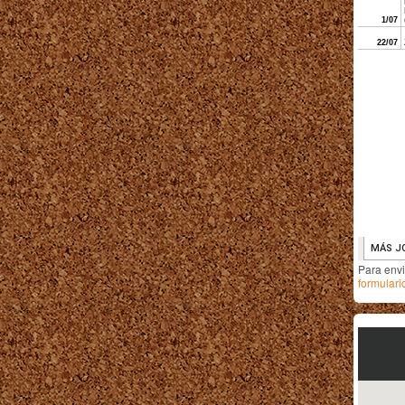
Para env
formulari