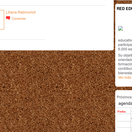
RED ED
Liliana Rabinovich
Comentar
educativ
particip
6.000 est
Su objet
orientada
formació
contribui
bienesta
Ver más.
Próximo