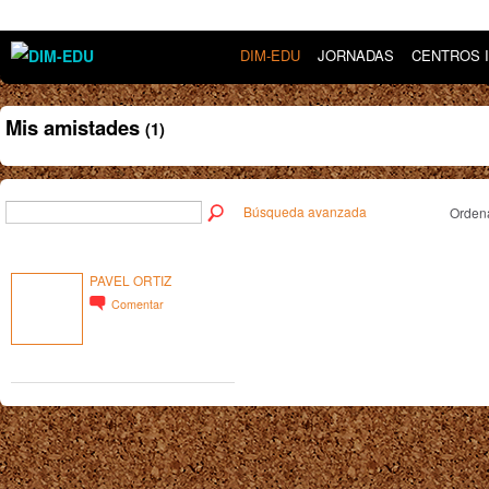
DIM-EDU
JORNADAS
CENTROS 
Mis amistades
(1)
Búsqueda avanzada
Ordena
PAVEL ORTIZ
Comentar