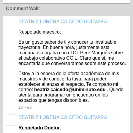
Comment Wall:
BEATRIZ LORENA CAICEDO GUEVARA
Respetado
maestro,
Es
un
gusto
saber
de
ti
y
conocer
tu
invaluable
trayectoria.
En
buena
hora,
justamente
esta
mañana
dialogaba
con
el
Dr.
Pere
Marqués
sobre
el
trabajo
colaborativo
COIL.
Claro
que
sí,
me
encantaría
que
conversaramos
sobre
este
proceso.
Estoy
a
la
espera
de
la
oferta
académica
de
mis
maestros
y
de
conocer
la
tuya,
para
poder
establecer
alianzas
al
respecto.
Te
comparto
mi
correo:
beatriz.caicedo@uniminuto.edu
.
Quedo
atenta
para
programar
un
encuentro
en
los
espacios
que
tengas
disponibles.
19 Feb
BEATRIZ LORENA CAICEDO GUEVARA
Respetado
Doctor,