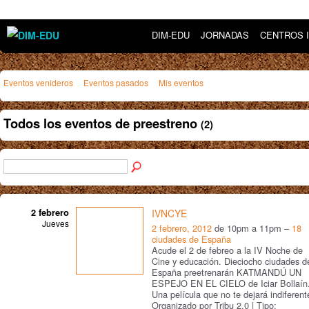
DIM-EDU
JORNADAS
CENTROS 
Eventos venideros
Eventos pasados
Mis eventos
Todos los eventos de preestreno
(2)
2 febrero
IVNCYE
Jueves
2 febrero, 2012
de 10pm a 11pm –
18
ciudades de España
Acude el 2 de febreo a la IV Noche de
Cine y educación. Dieciocho ciudades d
España preetrenarán KATMANDÚ UN
ESPEJO EN EL CIELO de Iciar Bollaín
Una película que no te dejará indiferent
Organizado por Tribu 2.0 | Tipo: