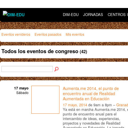
DIM-EDU
JORNADAS
CENTROS 
Eventos venideros
Eventos pasados
Mis eventos
Todos los eventos de congreso
(42)
17 mayo
Aumenta.me 2014, el punto de
Sábado
encuentro anual de Realidad
Aumentada en Educación
17 mayo, 2014
de 9am a 8pm –
Grana
Ya está en marcha Aumenta.me 2014, 
punto de encuentro anual para el
intercambio de ideas, experiencias,
proyectos y novedades de Realidad
Aumentada en Educación. La jornada