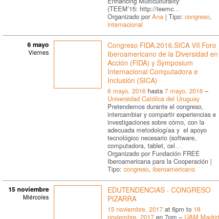
Enhancing Multiculturality”
(TEEM’15: http://teemc
…
Organizado por
Ana
| Tipo:
congreso
,
internacional
6 mayo
Congreso FIDA.2016.SICA VII Foro
Viernes
Iberoamericano de la Diversidad en
Acción (FIDA) y Symposium
Internacional Computadora e
Inclusión (SICA)
6 mayo, 2016
hasta
7 mayo, 2016
–
Universidad Católica del Uruguay
Pretendemos durante el congreso,
intercambiar y compartir experiencias e
investigaciones sobre cómo, con la
adecuada metodologíaa y el apoyo
tecnológico necesario (software,
computadora, tablet, cel
…
Organizado por Fundación FREE
Iberoamericana para la Cooperación |
Tipo:
congreso
,
iberoamericano
15 noviembre
EDUTENDENCIAS - CONGRESO
Miércoles
PIZARRA
15 noviembre, 2017
at 6pm to
18
noviembre, 2017
en 7pm –
UAM Madri