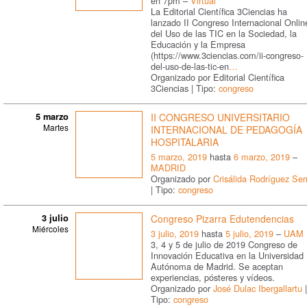
en 7pm –
Virtual
La Editorial Científica 3Ciencias ha
lanzado II Congreso Internacional Onlin
del Uso de las TIC en la Sociedad, la
Educación y la Empresa
(https://www.3ciencias.com/ii-congreso-
del-uso-de-las-tic-en
…
Organizado por Editorial Científica
3Ciencias | Tipo:
congreso
5 marzo
II CONGRESO UNIVERSITARIO
Martes
INTERNACIONAL DE PEDAGOGÍA
HOSPITALARIA
5 marzo, 2019
hasta
6 marzo, 2019
–
MADRID
Organizado por
Crisálida Rodríguez Se
| Tipo:
congreso
3 julio
Congreso Pizarra Edutendencias
Miércoles
3 julio, 2019
hasta
5 julio, 2019
–
UAM
3, 4 y 5 de julio de 2019 Congreso de
Innovación Educativa en la Universidad
Autónoma de Madrid. Se aceptan
experiencias, pósteres y vídeos.
Organizado por
José Dulac Ibergallartu
|
Tipo:
congreso