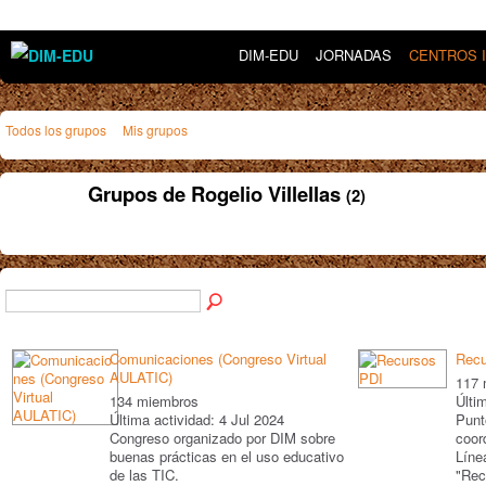
DIM-EDU
JORNADAS
CENTROS 
Todos los grupos
Mis grupos
Grupos de Rogelio Villellas
(2)
Comunicaciones (Congreso Virtual
Recu
AULATIC)
117 
134 miembros
Últi
Última actividad: 4 Jul 2024
Punt
Congreso organizado por DIM sobre
coor
buenas prácticas en el uso educativo
Líne
de las TIC.
"Rec