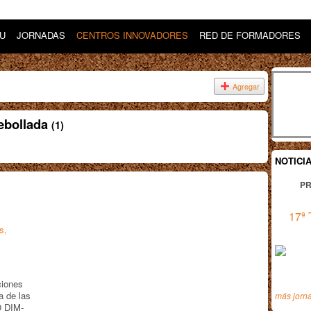
DU
JORNADAS
CENTROS INNOVADORES
RED DE FORMADORES
Agregar
cebollada
(1)
NOTICI
PR
17ª 
s,
ciones
a de las
más jorn
O DIM-