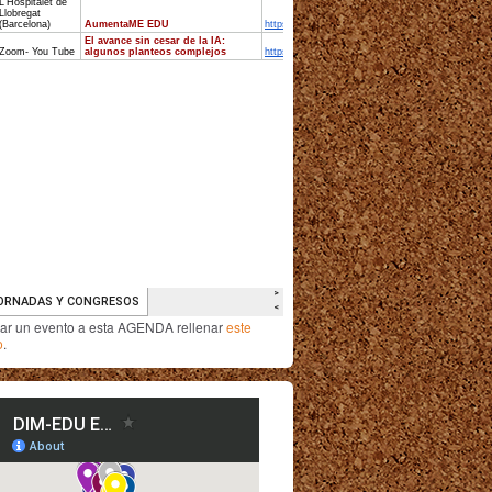
iar un evento a esta AGENDA rellenar
este
o
.