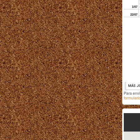
Para env
formulari