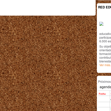
RED ED
educativ
particip
6.000 est
Su objet
orientada
formació
contribui
bienesta
Ver más.
Próximo