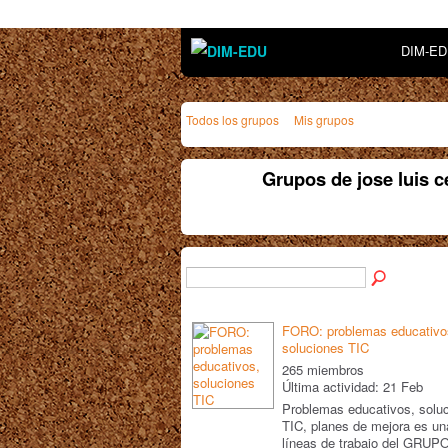
DIM-E
Todos los grupos
Mis grupos
Grupos de jose luis 
FORO: problemas educativo
soluciones TIC
265 miembros
Última actividad: 21 Feb
Problemas educativos, solu
TIC, planes de mejora es un
líneas de trabajo del GRUP