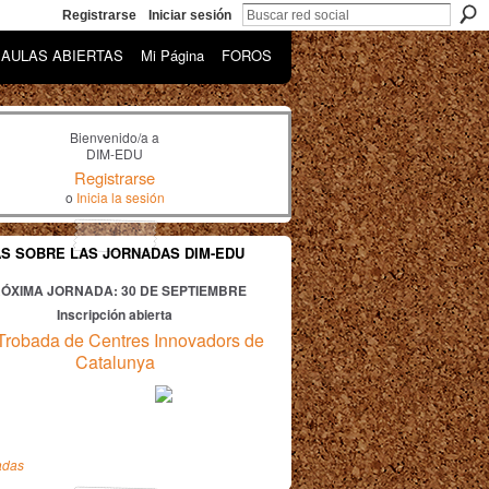
Registrarse
Iniciar sesión
AULAS ABIERTAS
Mi Página
FOROS
Bienvenido/a a
DIM-EDU
Registrarse
o
Inicia la sesión
AS SOBRE LAS JORNADAS DIM-EDU
ÓXIMA JORNADA: 30
DE SEPTIEMBRE
Inscripción abierta
Trobada de Centres Innovadors de
Catalunya
adas