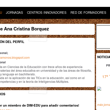
DU
JORNADAS
CENTROS INNOVADORES
RED DE FORMADORES
e Ana Cristina Borquez
ÓN DEL PERFIL
sonal;
NOTICI
ruyamonos.blogspot.com
ional
PR
da en Ciencias de la Educación con trece años de experiencia
aterias del área educativa en universidad y de las áreas de filosofía,
 y lenguaje en bachillerato.
17ª 
ada en la aplicación de las TICs en la educación, así como en el
ompetencias y en la teoría de Inteligencias Múltiples.
IOS
más jorn
er un miembro de DIM-EDU para añadir comentarios!