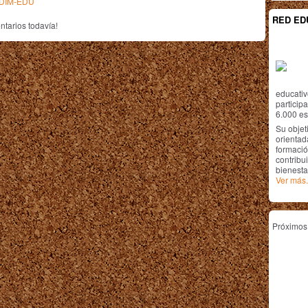
n DIM-EDU
RED ED
tarios todavía!
educativ
particip
6.000 est
Su objet
orientada
formació
contribui
bienesta
Ver más.
Próximo