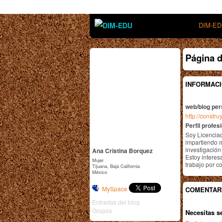
DIM-E
Página d
INFORMACI
web/blog per
http://const
Perfil profes
Soy Licencia
impartiendo m
investigación
Ana Cristina Borquez
Estoy interes
Mujer
trabajo por c
Tijuana, Baja California
México
MySpace
COMENTAR
Entradas del blog
Grupos
Necesitas s