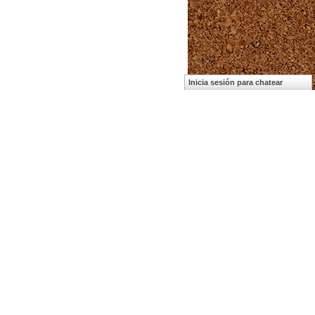
Inicia sesión para chatear
iar un evento a esta AGENDA rellenar
este
o
.