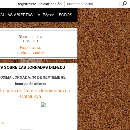
Registrarse
Iniciar sesión
AULAS ABIERTAS
Mi Página
FOROS
Bienvenido/a a
DIM-EDU
Registrarse
o
Inicia la sesión
AS SOBRE LAS JORNADAS DIM-EDU
ÓXIMA JORNADA: 30
DE SEPTIEMBRE
Inscripción abierta
Trobada de Centres Innovadors de
Catalunya
adas