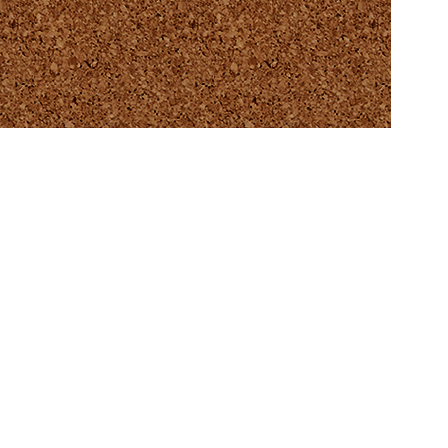
Para env
formulari