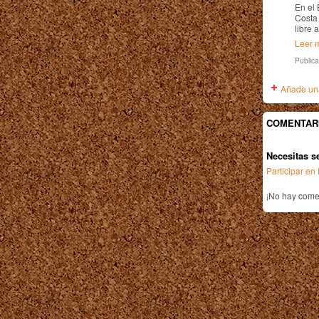
En el
Costa 
libre 
Leer m
Public
Añade una
COMENTAR
Necesitas s
Participar e
¡No hay comen