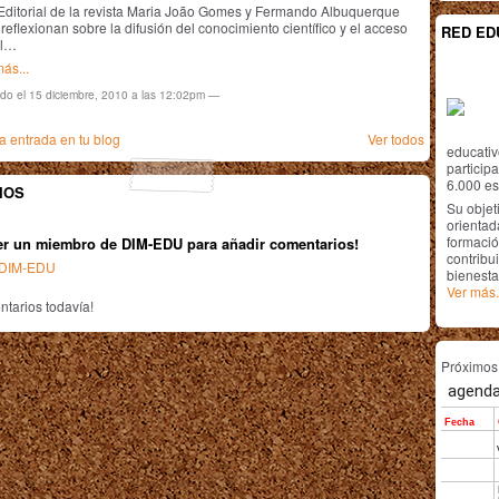
 Editorial de la revista Maria João Gomes y Fermando Albuquerque
reflexionan sobre la difusión del conocimiento científico y el acceso
RED ED
al…
ás...
ado el 15 diciembre, 2010 a las 12:02pm —
 entrada en tu blog
Ver todos
educativ
particip
6.000 est
IOS
Su objet
orientada
formació
er un miembro de DIM-EDU para añadir comentarios!
contribui
n DIM-EDU
bienesta
Ver más.
tarios todavía!
Próximo