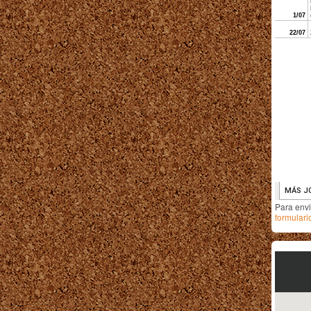
Para env
formulari