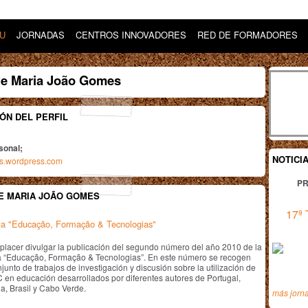
DU
JORNADAS
CENTROS INNOVADORES
RED DE FORMADORES
de Maria João Gomes
ÓN DEL PERFIL
sonal;
NOTICI
es.wordpress.com
PR
E MARIA JOÃO GOMES
17ª 
ta "Educação, Formação & Tecnologias"
placer divulgar la publicación del segundo número del año 2010 de la
ta “Educação, Formação & Tecnologias”. En este número se recogen
junto de trabajos de investigación y discusión sobre la utilización de
C en educación desarrollados por diferentes autores de Portugal,
a, Brasil y Cabo Verde.
más jorn