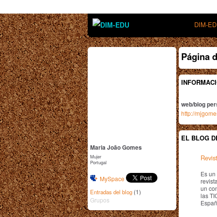
DIM-E
Página 
INFORMACI
web/blog per
http://mjgom
EL BLOG D
Maria João Gomes
Mujer
Revis
Portugal
Es un 
MySpace
revis
un con
(1)
Entradas del blog
las TI
Grupos
Españ