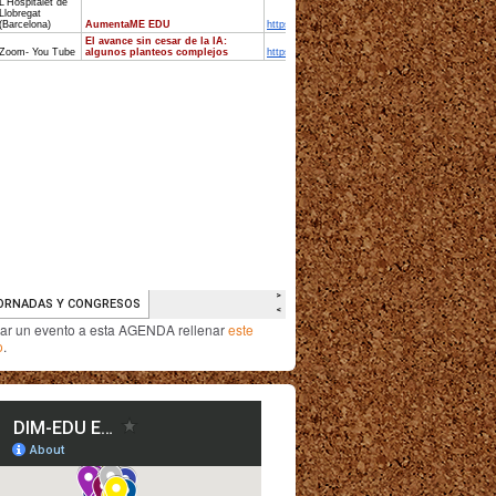
iar un evento a esta AGENDA rellenar
este
o
.