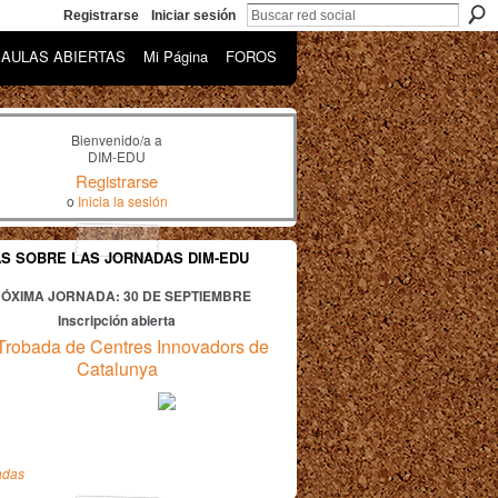
Registrarse
Iniciar sesión
AULAS ABIERTAS
Mi Página
FOROS
Bienvenido/a a
DIM-EDU
Registrarse
o
Inicia la sesión
AS SOBRE LAS JORNADAS DIM-EDU
ÓXIMA JORNADA: 30
DE SEPTIEMBRE
Inscripción abierta
Trobada de Centres Innovadors de
Catalunya
adas