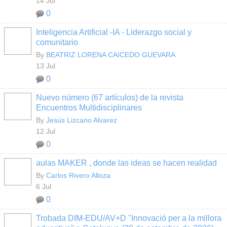
14 Jul
0
Inteligencia Artificial -IA - Liderazgo social y
comunitario
By
BEATRIZ LORENA CAICEDO GUEVARA
13 Jul
0
Nuevo número (67 artículos) de la revista
Encuentros Multidisciplinares
By
Jesús Lizcano Alvarez
12 Jul
0
aulas MAKER , donde las ideas se hacen realidad
By
Carlos Rivero Alloza
6 Jul
0
Trobada DIM-EDU/AV+D "Innovació per a la millora