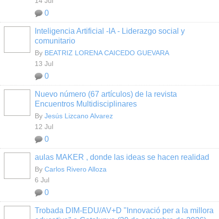
14 Jul
0
Inteligencia Artificial -IA - Liderazgo social y
comunitario
By
BEATRIZ LORENA CAICEDO GUEVARA
13 Jul
0
Nuevo número (67 artículos) de la revista
Encuentros Multidisciplinares
By
Jesús Lizcano Alvarez
12 Jul
0
aulas MAKER , donde las ideas se hacen realidad
By
Carlos Rivero Alloza
6 Jul
0
Trobada DIM-EDU/AV+D "Innovació per a la millora