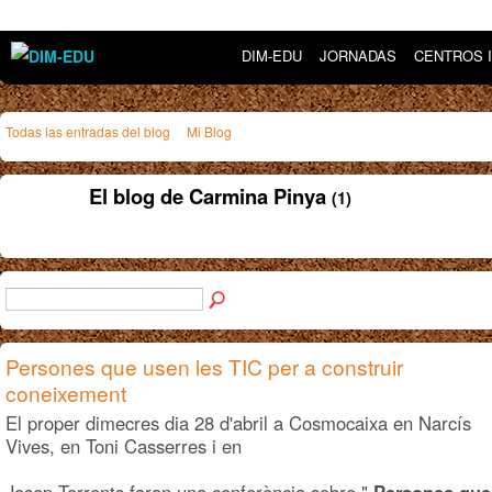
DIM-EDU
JORNADAS
CENTROS 
Todas las entradas del blog
Mi Blog
El blog de Carmina Pinya
(1)
Persones que usen les TIC per a construir
coneixement
El proper dimecres dia 28 d'abril a Cosmocaixa en Narcís
Vives, en Toni Casserres i en
Josep Torrents faran una conferència sobre "
Persones que