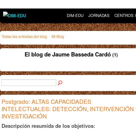
DIM-EDU
JORNADAS
CENTROS 
Todas las entradas del blog
Mi Blog
El blog de Jaume Basseda Cardó
(1)
Postgrado: ALTAS CAPACIDADES
INTELECTUALES: DETECCIÓN, INTERVENCIÓN 
INVESTIGACIÓN
Descripción resumida de los objetivos: