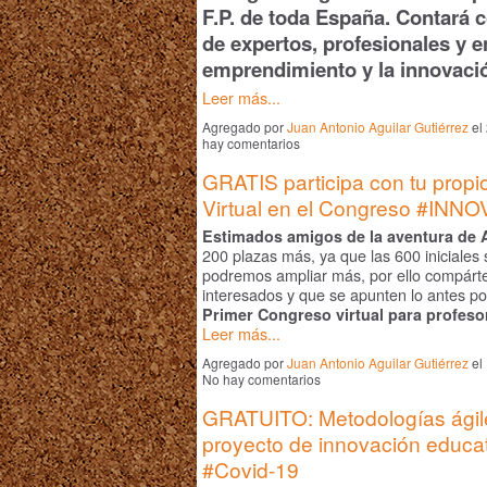
F.P. de toda España. Contará c
de
expertos, profesionales y e
emprendimiento y la innovac
Leer más...
Agregado por
Juan Antonio Aguilar Gutiérrez
el
hay comentarios
GRATIS participa con tu propi
Virtual en el Congreso #IN
Estimados amigos de la aventura de 
200 plazas más, ya que las 600 iniciales
podremos ampliar más, por ello compárte
interesados y que se apunten lo antes po
Primer Congreso virtual para profes
o
Leer más...
Agregado por
Juan Antonio Aguilar Gutiérrez
el
No hay comentarios
GRATUITO: Metodologías ágile
proyecto de innovación educa
#Covid-19