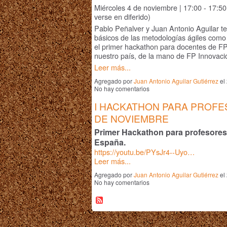
Miércoles 4
de noviembre | 17:00 - 17:5
verse en diferido)
Pablo Peñalver y Juan Antonio Aguilar te 
básicos de las metodologías ágiles como
el primer hackathon para docentes de F
nuestro país, de la mano de FP Innovac
Leer más...
Agregado por
Juan Antonio Aguilar Gutiérrez
el
No hay comentarios
I HACKATHON PARA PROFES
DE NOVIEMBRE
Primer Hackathon para profesores
España.
https://youtu.be/PYsJr4--Uyo…
Leer más...
Agregado por
Juan Antonio Aguilar Gutiérrez
el
No hay comentarios