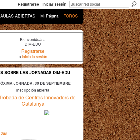
Registrarse
Iniciar sesión
AULAS ABIERTAS
Mi Página
FOROS
Bienvenido/a a
DIM-EDU
Registrarse
o
Inicia la sesión
AS SOBRE LAS JORNADAS DIM-EDU
ÓXIMA JORNADA: 30
DE SEPTIEMBRE
Inscripción abierta
Trobada de Centres Innovadors de
Catalunya
adas