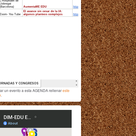
iar un evento a esta AGENDA rellenar
este
o
.