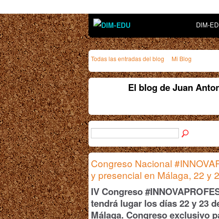
DIM-E
Todas las entradas del blog
Mi Blog
El blog de Juan Anton
Congreso Nacional #INNOVAP
y presencial en Málaga, 22 y
IV Congreso
#I
NNOVAPROFES
t
endrá lugar
los días 22 y 23 
Málaga. Congres
o
exclusivo
p