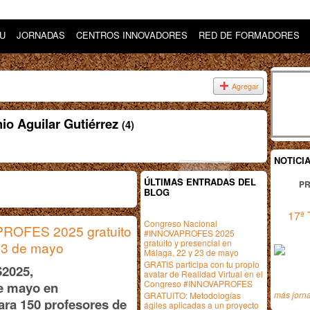
DU
JORNADAS
CENTROS INNOVADORES
RED DE FORMADORES
Agregar
io Aguilar Gutiérrez
(4)
NOTICI
ÚLTIMAS ENTRADAS DEL
PR
BLOG
17ª 
Congreso Nacional
ROFES 2025 gratuito
#INNOVAPROFES 2025
gratuito y presencial en
 23 de mayo
Málaga, 22 y 23 de mayo
GRATIS participa con tu propio
2025
,
avatar de Realidad Virtual en el
Congreso #INNOVAPROFES
de mayo en
más jorn
GRATUITO: Metodologías
ar
a 150
profesores de
ágiles aplicadas a un proyecto