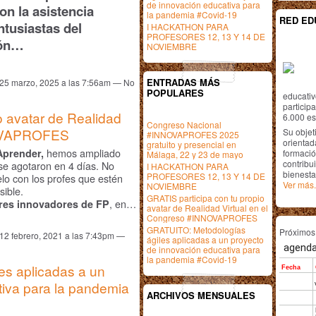
de innovación educativa para
on la asistencia
la pandemia #Covid-19
RED ED
ntusiastas del
I HACKATHON PARA
PROFESORES 12, 13 Y 14 DE
ión…
NOVIEMBRE
ENTRADAS MÁS
 25 marzo, 2025 a las 7:56am — No
POPULARES
educativ
particip
o avatar de Realidad
6.000 est
Congreso Nacional
NOVAPROFES
Su objet
#INNOVAPROFES 2025
orientada
gratuito y presencial en
hemos ampliado
Aprender,
formació
Málaga, 22 y 23 de mayo
contribui
 se agotaron en 4 días. No
I HACKATHON PARA
bienesta
PROFESORES 12, 13 Y 14 DE
lo con los profes que estén
Ver más.
NOVIEMBRE
sible.
GRATIS participa con tu propio
, en…
res innovadores
de FP
avatar de Realidad Virtual en el
Congreso #INNOVAPROFES
GRATUITO: Metodologías
Próximo
 12 febrero, 2021 a las 7:43pm —
ágiles aplicadas a un proyecto
de innovación educativa para
la pandemia #Covid-19
s aplicadas a un
tiva para la pandemia
ARCHIVOS MENSUALES