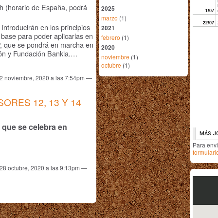
0h (horario de España, podrá
2025
marzo
(1)
introducirán en los principios
2021
 base para poder aplicarlas en
febrero
(1)
P, que se pondrá en marcha en
2020
ión y Fundación Bankia.…
noviembre
(1)
octubre
(1)
 2 noviembre, 2020 a las 7:54pm —
ORES 12, 13 Y 14
 que se celebra en
Para env
formulari
 28 octubre, 2020 a las 9:13pm —