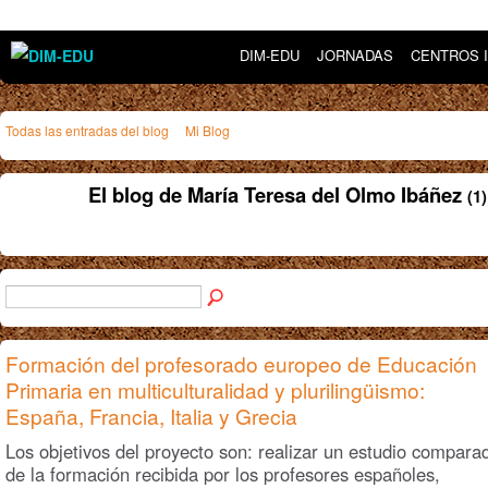
DIM-EDU
JORNADAS
CENTROS 
Todas las entradas del blog
Mi Blog
El blog de María Teresa del Olmo Ibáñez
(1)
Formación del profesorado europeo de Educación
Primaria en multiculturalidad y plurilingüismo:
España, Francia, Italia y Grecia
Los objetivos del proyecto son: realizar un estudio compara
de la formación recibida por los profesores españoles,