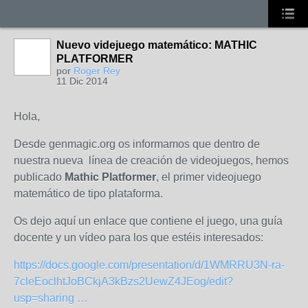
Nuevo videjuego matemático: MATHIC
PLATFORMER
por
Roger Rey
11 Dic 2014
Hola,
Desde genmagic.org os informamos que dentro de
nuestra nueva línea de creación de videojuegos, hemos
publicado
Mathic Platformer
, el primer videojuego
matemático de tipo plataforma.
Os dejo aquí un enlace que contiene el juego, una guía
docente y un vídeo para los que estéis interesados:
https://
docs.google.com/presentation/d
/1WMRRU3N-ra-
7cleEoclhtJoBCkjA3kBzs2UewZ4JEog/edit?
usp=sharing
…