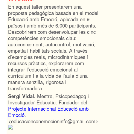
En aquest taller presentarem una
proposta pedagògica basada en el model
Educació amb Emoció, aplicada en 9
països i amb més de 6.000 participants.
Descobrirem com desenvolupar les cinc
competències emocionals clau:
autoconixement, autocontrol, motivació,
empatia i habilitats socials. A través
d’exemples reals, microdinàmiques i
recursos pràctics, explorarem com
integrar l’educació emocional al
currículum i a la vida de l’aula d’una
manera senzilla, rigorosa i
transformadora.
Sergi Vidal.
Mestre, Psicopedagog i
Investigador Educatiu. Fundador del
P
rojecte internacional Educació amb
Emoció
.
<educacionconemocioninfo@gmail.com>