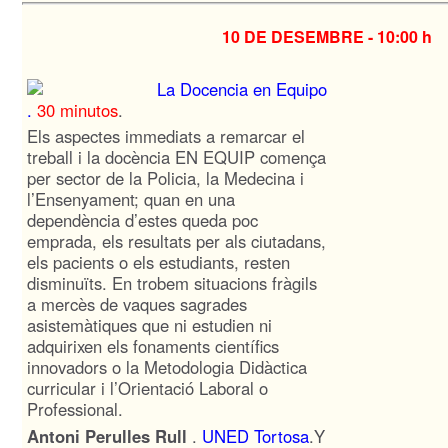
10 DE DESEMBRE -
10:00 h
La Docencia en Equipo
.
30 minutos
.
Els aspectes immediats a remarcar el
treball i la docència EN EQUIP comença
per sector de la Policia, la Medecina i
l’Ensenyament; quan en una
dependència d’estes queda poc
emprada, els resultats per als ciutadans,
els pacients o els estudiants, resten
disminuïts. En trobem situacions fràgils
a mercès de vaques sagrades
asistemàtiques que ni estudien ni
adquirixen els fonaments científics
innovadors o la Metodologia Didàctica
curricular i l’Orientació Laboral o
Professional.
Antoni Perulles Rull
.
UNED Tortosa
.Y