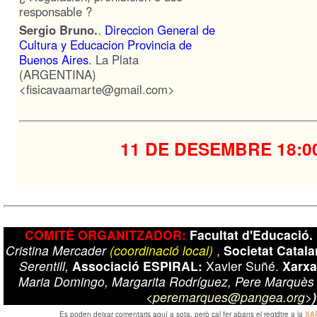
responsable ?
Sergio Bruno.
.
Direccion General de
Cultura y Educacion Provincia de
Buenos Aires
. La Plata
(ARGENTINA)
<fisicavaamarte@gmail.com>
11 DE DESEMBRE
18:0
COMITÈ ORGANITZADOR:
Facultat d'Educació.
Cristina Mercader
(coordinació local)
,
Societat Catal
Serentill,
Associació ESPIRAL:
Xavier Suñé.
Xarxa
Maria Domingo, Margarita Rodríguez, Pere Marquès 
<peremarques@pangea.org>
)
Es poden deixar comentaris aquí a sota, però cal fer abans el regidtre a la
XA