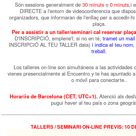
Són sessions generalment de
30 minuts
o
0 minuts
,i 
DIRECTE a l'entorn de videoconferencia que dispos
organizadors, que informaran de l'enllaç per a accedir-hi 
plaça.
Per a assistir a un taller/seminari cal reservar plaç
D'INSCRIPCIÓ, emplene'l; si no en té,
tramet un mail
INSCRIPCIÓ AL TEU TALLER data)
i indica el teu nom, 
trebal
l.
Los talleres on-line son simultáneos a las actividades 
vienes presencialmente al Encuentro y te has apuntado a al
o móvil para conectarte..
Horariis de Barcelona (CET, UTC+1)
.
Atenció als desf
pugui haver al teu país o zona geogràf
TALLERS / SEMINARI ON-LINE PREVIS: 10