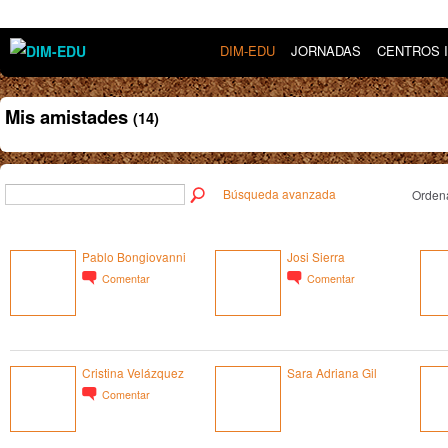
DIM-EDU
JORNADAS
CENTROS 
Mis amistades
(14)
Búsqueda avanzada
Ordena
Pablo Bongiovanni
Josi Sierra
Comentar
Comentar
Cristina Velázquez
Sara Adriana Gil
Comentar