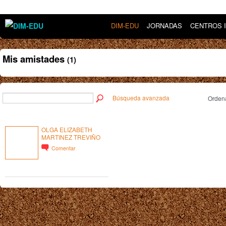
DIM-EDU
JORNADAS
CENTROS 
Mis amistades
(1)
Búsqueda avanzada
Ordena
OLGA ELIZABETH
MARTINEZ TREVIÑO
Comentar