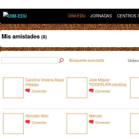
DIM-EDU
JORNADAS
CENTROS 
Mis amistades
(6)
Búsqueda avanzada
Ordena
Carolina Viviana Alayo
José Miguel
Hidalgo
TICDEPLATA edublog
Comentar
Comentar
Gonzalo Abio
Manuel
Comentar
Comentar