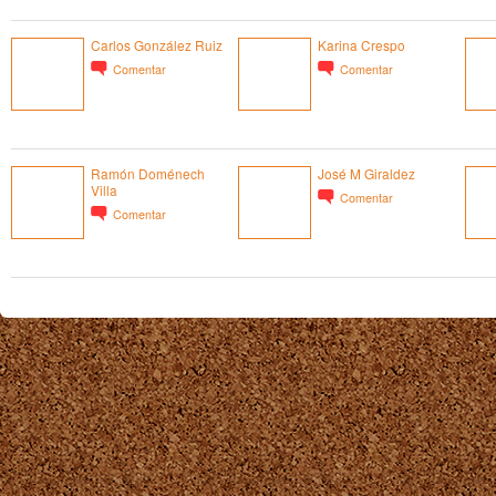
Carlos González Ruiz
Karina Crespo
Comentar
Comentar
Ramón Doménech
José M Giraldez
Villa
Comentar
Comentar