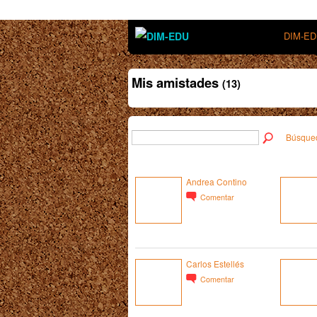
DIM-E
Mis amistades
(13)
Búsque
Andrea Contino
Comentar
Carlos Estellés
Comentar