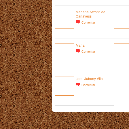
Mariana Affronti de
Canavessi
Comentar
Maria
Comentar
Jordi Jubany Vila
Comentar