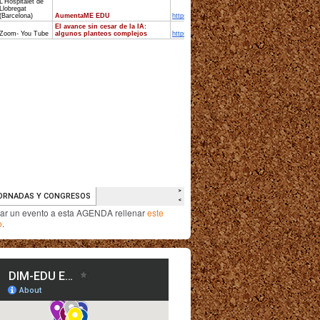
iar un evento a esta AGENDA rellenar
este
o
.