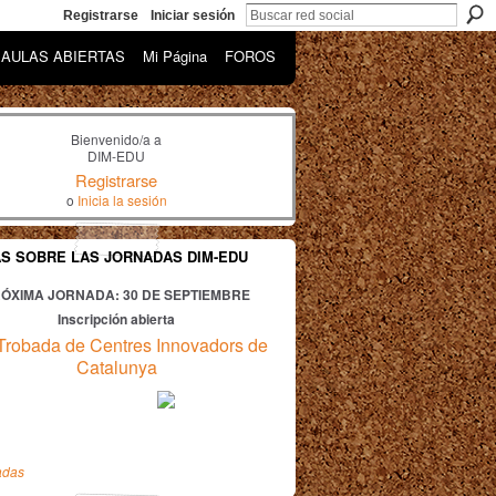
Registrarse
Iniciar sesión
AULAS ABIERTAS
Mi Página
FOROS
Bienvenido/a a
DIM-EDU
Registrarse
o
Inicia la sesión
AS SOBRE LAS JORNADAS DIM-EDU
ÓXIMA JORNADA: 30
DE SEPTIEMBRE
Inscripción abierta
Trobada de Centres Innovadors de
Catalunya
adas