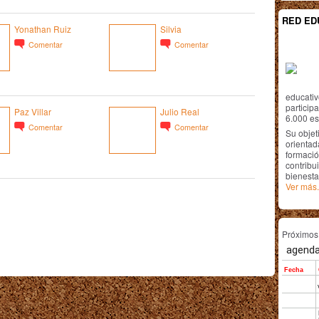
RED ED
Yonathan Ruiz
Silvia
Comentar
Comentar
educativ
particip
Paz Villar
Julio Real
6.000 est
Comentar
Comentar
Su objet
orientada
formació
contribui
bienesta
Ver más.
Próximo