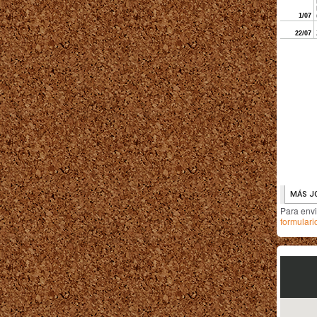
Para env
formulari