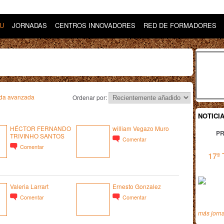
DU
JORNADAS
CENTROS INNOVADORES
RED DE FORMADORES
da avanzada
Ordenar por:
NOTICI
HÉCTOR FERNANDO
william Vegazo Muro
PR
TRIVINHO SANTOS
Comentar
Comentar
17ª 
Valeria Larrart
Ernesto Gonzalez
Comentar
Comentar
más jorn