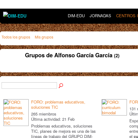
DIM-EDU
JORNADAS
CENTROS 
Todos los grupos
Mis grupos
Grupos de Alfonso García García
(2)
FORO: problemas educativos,
FORO
soluciones TIC
131 
265 miembros
Últi
Última actividad: 21 Feb
Espa
Problemas educativos, soluciones
comp
TIC, planes de mejora es una de las
entr
líneas de trabajo del GRUPO DIM-
el
c