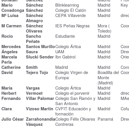
Blinklearning
Madrid
Key
Mario
Sánchez
Colegio El Catón
Madrid
Covadonga
Sánchez
CEPA Villaverde
Madrid
dire
Mª Luisa
Sánchez
Almagro
IES Peñas Negras
Mora (
Coor
M Carmen
Sánchez
Toledo)
Olivares
Estudiante
Madrid
Rocio
Sancho
Peñate
Colegio Ártica
Madrid
Coor
Mercedes
Santos Murillo
UAM
Madrid
Dire
Ángeles
Saura
Ibn Gabirol
Madrid
Orie
Marcela
Slucki Sender
Perla
Madrid
Madrid
Cons
Catherine
Smith
Colegio Virgen de
Boadilla del
Coor
David
Tejero Tojo
Europa
Monte
(Madrid)
Colegio Ártica
Madrid
María
Vargas
Colegio el porvenir
Madrid
dire
Herbert
Vermoet
Colegio San Ramón y
Madrid
MAe
Fernando
Villar Palomar
San Antonio
CVFIT Educación y
Madrid
Cof
Clara
Vizoso Martín
formación
Colegio Félix Olivares
Panamá
Dire
Julio César
Zarrahonandia
Contreras
Vásquez