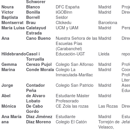
Schworer
DFC España
Madrid
Proj
Noura
Blanco
iiGOBinn
Madrid
Dire
Victor
Bonilla
Seidor
Baptista
Borrell
Clickedu
Barcelona
Montserrat
Brau
UCM y UAM
Madrid
Pers
María Luisa
Calatayud
Estrada
Nuestra Señora de las
Madrid
Dire
Ana
Cano Bueno
Escuelas Pías
(Carabanchel)
Educación-UGT
Lleida
rep
Hildebrando
Casol i
Torruella
Colegio San Alfonso
Madrid
Prof
Gemma
Cerezo Pujol
Colegio La
Madrid
Coor
Marina
Conde Morala
Inmaculada-Marillac
Prof
Lite
Colegio San Patricio
Madrid
Ases
Jorge
Contador
Educ
Peña
Estudiante Máster
Madrid
Abel
de Alvaro
Profesorado
Lobato
CE Zola las rozas
Las Rozas
Dire
Mónica
De Cabo
Gordo
Estudiante
Madrid
Estu
Ana María
Díaz Jiménez
Colegio El Catón
Torrejón de
Jefa
ana
Díaz Moreno
Velasco,