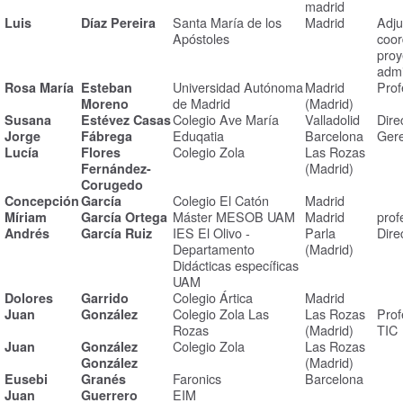
madrid
Santa María de los
Madrid
Adju
Luis
Díaz Pereira
Apóstoles
coor
proy
admi
Universidad Autónoma
Madrid
Prof
Rosa María
Esteban
de Madrid
(Madrid)
Moreno
Colegio Ave María
Valladolid
Dire
Susana
Estévez Casas
Eduqatia
Barcelona
Ger
Jorge
Fábrega
Colegio Zola
Las Rozas
Lucía
Flores
(Madrid)
Fernández-
Corugedo
Colegio El Catón
Madrid
Concepción
García
Máster MESOB UAM
Madrid
prof
Míriam
García Ortega
IES El Olivo -
Parla
Dire
Andrés
García Ruiz
Departamento
(Madrid)
Didácticas específicas
UAM
Colegio Ártica
Madrid
Dolores
Garrido
Colegio Zola Las
Las Rozas
Prof
Juan
González
Rozas
(Madrid)
TIC
Colegio Zola
Las Rozas
Juan
González
(Madrid)
González
Faronics
Barcelona
Eusebi
Granés
EIM
Juan
Guerrero