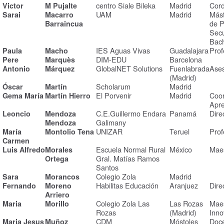
centro Siale Bileka
Madrid
Cord
Victor
M Pujalte
UAM
Madrid
Mást
Sarai
Macarro
de P
Barraincua
Secu
Bach
IES Aguas Vivas
Guadalajara
Prof
Paula
Macho
DIM-EDU
Barcelona
Pere
Marquès
GlobalNET Solutions
Fuenlabrada
Ases
Antonio
Márquez
(Madrid)
Scholarum
Madrid
Óscar
Martín
El Porvenir
Madrid
Coor
Gema María
Martín Hierro
Apre
C.E.Guillermo Endara
Panamá
Dire
Leoncio
Mendoza
Galimany
Mendoza
UNIZAR
Teruel
Prof
María
Montolio Tena
Carmen
Escuela Normal Rural
México
Maes
Luis Alfredo
Morales
Gral. Matías Ramos
Ortega
Santos
Colegio Zola
Madrid
Sara
Morancos
Habilitas Educación
Aranjuez
Dire
Fernando
Moreno
Arriero
Colegio Zola Las
Las Rozas
Maes
Maria
Morillo
Rozas
(Madrid)
Inno
CDM
Móstoles
Doc
Maria Jesus
Muñoz