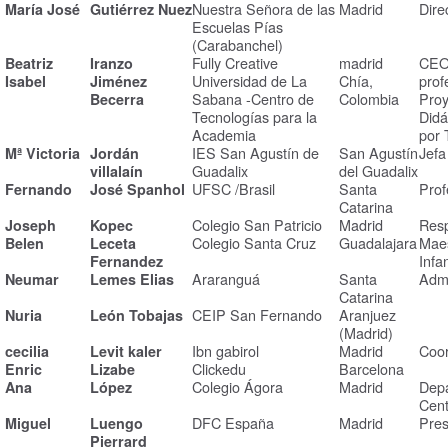
Nuestra Señora de las
Madrid
Dire
María José
Gutiérrez Nuez
Escuelas Pías
(Carabanchel)
Fully Creative
madrid
CE
Beatriz
Iranzo
Universidad de La
Chía,
prof
Isabel
Jiménez
Sabana -Centro de
Colombia
Proy
Becerra
Tecnologías para la
Didá
Academia
por 
IES San Agustín de
San Agustín
Jefa
Mª Victoria
Jordán
Guadalix
del Guadalix
villalaín
UFSC /Brasil
Santa
Prof
Fernando
José Spanhol
Catarina
Colegio San Patricio
Madrid
Resp
Joseph
Kopec
Colegio Santa Cruz
Guadalajara
Maes
Belen
Leceta
Infan
Fernandez
Araranguá
Santa
Admi
Neumar
Lemes Elias
Catarina
CEIP San Fernando
Aranjuez
Nuria
León Tobajas
(Madrid)
Ibn gabirol
Madrid
Coor
cecilia
Levit kaler
Clickedu
Barcelona
Enric
Lizabe
Colegio Ágora
Madrid
Depa
Ana
López
Cent
DFC España
Madrid
Pres
Miguel
Luengo
Pierrard