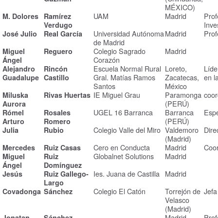
MÉXICO)
UAM
Madrid
Prof
M. Dolores
Ramírez
Inve
Verdugo
Universidad Autónoma
Madrid
Prof
José Julio
Real García
de Madrid
Colegio Sagrado
Madrid
Miguel
Reguero
Corazón
Ángel
Escuela Normal Rural
Loreto,
Líde
Alejandro
Rincón
Gral. Matías Ramos
Zacatecas,
en l
Guadalupe
Castillo
Santos
México
IE Miguel Grau
Paramonga
coor
Miluska
Rivas Huertas
(PERÚ)
Aurora
UGEL 16 Barranca
Barranca
Espe
Rómel
Rosales
(PERÚ)
Arturo
Romero
Colegio Valle del Miro
Valdemoro
Dire
Julia
Rubio
(Madrid)
Cero en Conducta
Madrid
Coor
Mercedes
Ruiz Casas
Globalnet Solutions
Madrid
Miguel
Ruiz
Ángel
Domínguez
Ies. Juana de Castilla
Madrid
Jesús
Ruiz Gallego-
Largo
Colegio El Catón
Torrejón de
Jefa
Covadonga
Sánchez
Velasco
(Madrid)
Madrid
Prof
Jonatan
Sánchez