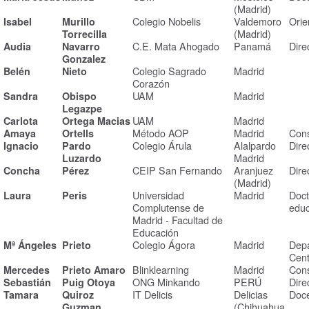
(Madrid)
Colegio Nobelis
Valdemoro
Ori
Isabel
Murillo
(Madrid)
Torrecilla
C.E. Mata Ahogado
Panamá
Dire
Audia
Navarro
Gonzalez
Colegio Sagrado
Madrid
Belén
Nieto
Corazón
UAM
Madrid
Sandra
Obispo
Legazpe
UAM
Madrid
Carlota
Ortega Macias
Método AOP
Madrid
Cons
Amaya
Ortells
Colegio Árula
Alalpardo
Dire
Ignacio
Pardo
Madrid
Luzardo
CEIP San Fernando
Aranjuez
Dire
Concha
Pérez
(Madrid)
Universidad
Madrid
Doct
Laura
Peris
Complutense de
educ
Madrid - Facultad de
Educación
Colegio Ágora
Madrid
Depa
Mª Ángeles
Prieto
Cent
Blinklearning
Madrid
Cons
Mercedes
Prieto Amaro
ONG Minkando
PERÚ
Dire
Sebastián
Puig Otoya
IT Delicis
Delicias
Doc
Tamara
Quiroz
(Chihuahua,
Guzman