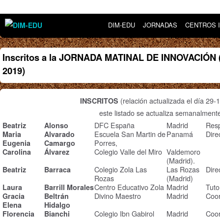
DIM-EDU
JORNADAS
CENTROS 
Inscritos a la JORNADA MATINAL DE INNOVACIÓN (
2019)
(relación actualizada el día 29-
INSCRITOS
este listado se actualiza semanalment
DFC España
Madrid
Res
Beatriz
Alonso
Escuela San Martin de
Panamá
Dire
Maria
Alvarado
Porres,
Eugenia
Camargo
Colegio Valle del Miro
Valdemoro
Carolina
Álvarez
(Madrid).
Colegio Zola Las
Las Rozas
Dire
Beatriz
Barraca
Rozas
(Madrid)
Centro Educativo Zola
Madrid
Tuto
Laura
Barrill Morales
Divino Maestro
Madrid
Coor
Gracia
Beltrán
Elena
Hidalgo
Colegio Ibn Gabirol
Madrid
Coor
Florencia
Bianchi