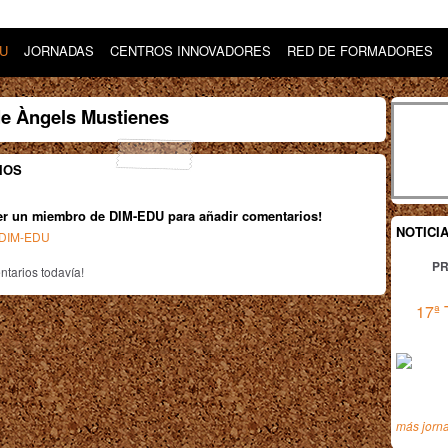
DU
JORNADAS
CENTROS INNOVADORES
RED DE FORMADORES
de Àngels Mustienes
IOS
er un miembro de DIM-EDU para añadir comentarios!
NOTICI
n DIM-EDU
PR
tarios todavía!
17ª 
más jorn