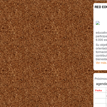
RED ED
educativ
particip
6.000 est
Su objet
orientada
formació
contribui
bienesta
Ver más.
Próximo