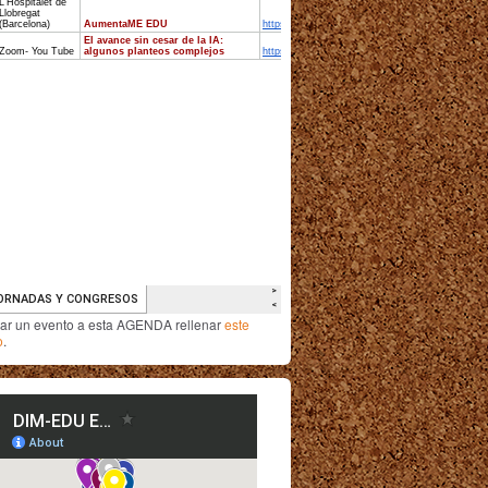
iar un evento a esta AGENDA rellenar
este
o
.