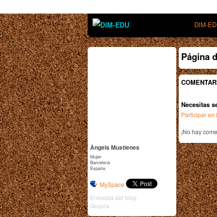
DIM-E
Página 
COMENTAR
Necesitas s
Participar e
¡No hay comen
Àngels Mustienes
Mujer
Barcelona
España
MySpace
Entradas del blog
Grupos