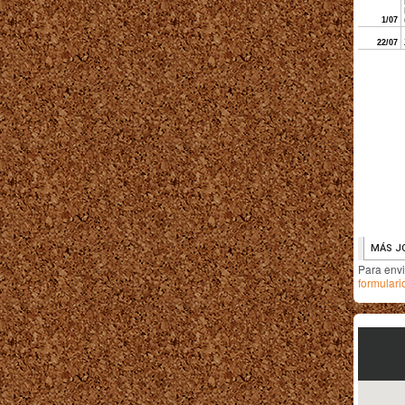
Para env
formulari