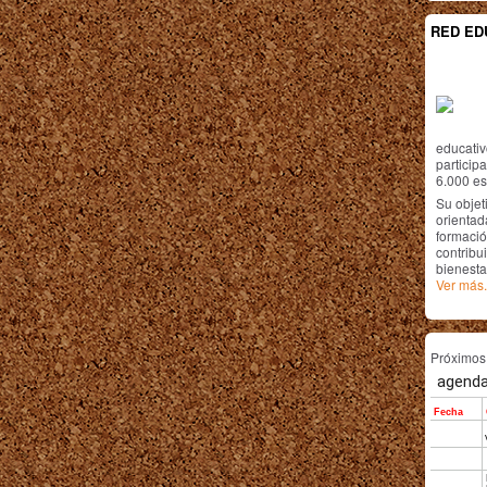
RED ED
educativ
particip
6.000 est
Su objet
orientada
formació
contribui
bienesta
Ver más.
Próximo