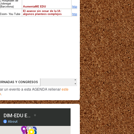
iar un evento a esta AGENDA rellenar
este
o
.