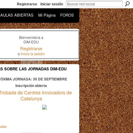
Registrarse
Iniciar sesión
AULAS ABIERTAS
Mi Página
FOROS
Bienvenido/a a
DIM-EDU
Registrarse
o
Inicia la sesión
AS SOBRE LAS JORNADAS DIM-EDU
ÓXIMA JORNADA: 30
DE SEPTIEMBRE
Inscripción abierta
Trobada de Centres Innovadors de
Catalunya
adas