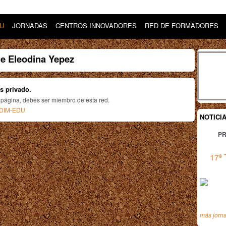
DU
JORNADAS
CENTROS INNOVADORES
RED DE FORMADORES
e Eleodina Yepez
es privado.
 página, debes ser miembro de esta red.
n DIM-EDU
NOTICI
PR
17ª 
más jorn