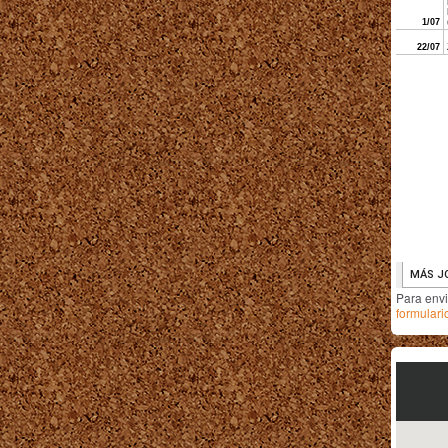
Para env
formulari