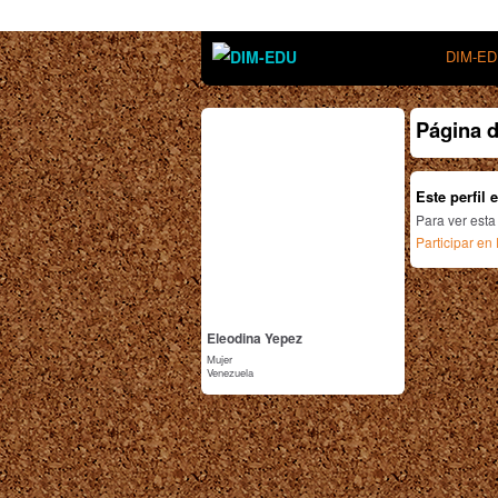
DIM-E
Página d
Este perfil 
Para ver esta
Participar e
Eleodina Yepez
Mujer
Venezuela