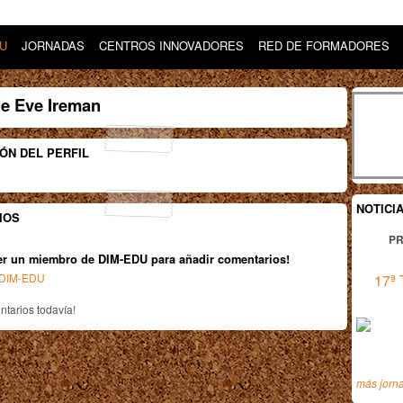
DU
JORNADAS
CENTROS INNOVADORES
RED DE FORMADORES
de Eve Ireman
ÓN DEL PERFIL
NOTICI
IOS
PR
er un miembro de DIM-EDU para añadir comentarios!
n DIM-EDU
17ª 
tarios todavía!
más jorn