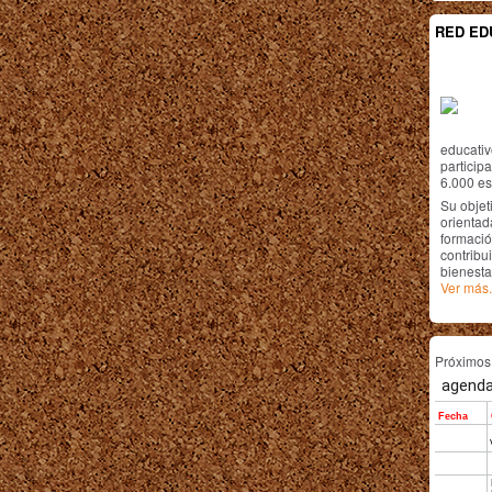
RED ED
educativ
particip
6.000 est
Su objet
orientada
formació
contribui
bienesta
Ver más.
Próximo