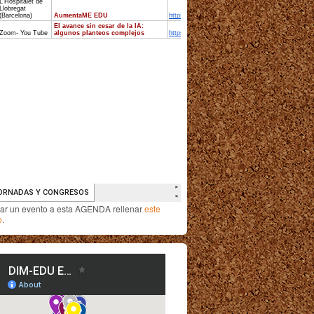
iar un evento a esta AGENDA rellenar
este
o
.