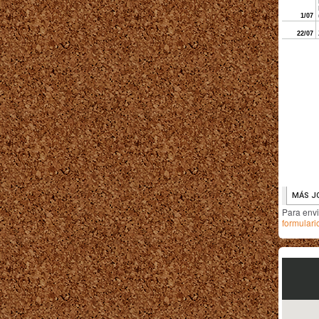
Para env
formulari