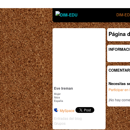
DIM-E
Página 
INFORMACI
COMENTAR
Necesitas s
Eve Ireman
Participar e
Mujer
Ibiza
¡No hay comen
España
MySpace
Entradas del blog
Grupos