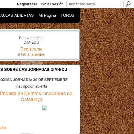
Registrarse
Iniciar sesión
AULAS ABIERTAS
Mi Página
FOROS
Bienvenido/a a
DIM-EDU
Registrarse
o
Inicia la sesión
AS SOBRE LAS JORNADAS DIM-EDU
ÓXIMA JORNADA: 30
DE SEPTIEMBRE
Inscripción abierta
Trobada de Centres Innovadors de
Catalunya
adas