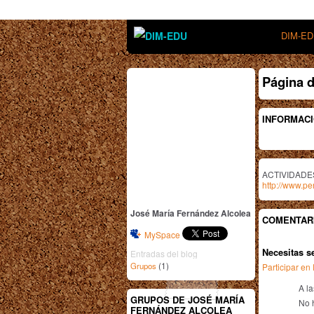
DIM-E
Página d
INFORMACI
ACTIVIDADES
http://www.p
José María Fernández Alcolea
COMENTARI
MySpace
Necesitas s
Entradas del blog
(1)
Grupos
Participar e
A l
GRUPOS DE JOSÉ MARÍA
No 
FERNÁNDEZ ALCOLEA