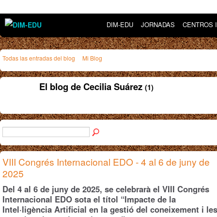
DIM-EDU
JORNADAS
CENTROS 
Todas las entradas del blog
Mi Blog
El blog de Cecilia Suárez
(1)
VIII Congrés Internacional EDO - 4 al 6 de juny de
2025
Del 4 al 6 de juny de 2025, se celebrarà el VIII Congrés
Internacional EDO sota el títol “Impacte de la
Intel·ligència Artificial en la gestió del coneixement i le