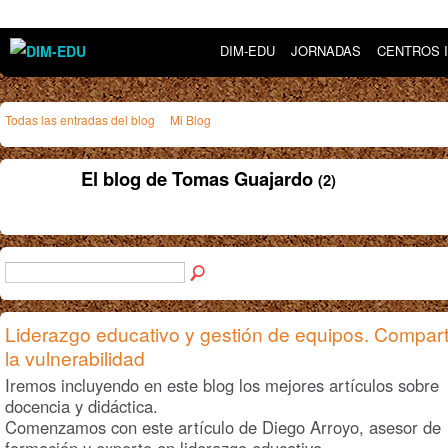
DIM-EDU
JORNADAS
CENTROS 
Todas las entradas del blog
Mi Blog
El blog de Tomas Guajardo
(2)
Liderazgo educativo y gestión de equipos. Compart
la vulnerabilidad
Iremos incluyendo en este blog los mejores artículos sobre
docencia y didáctica.
Comenzamos con este artículo de Diego Arroyo, asesor de
formación y experto en liderazgo educativo