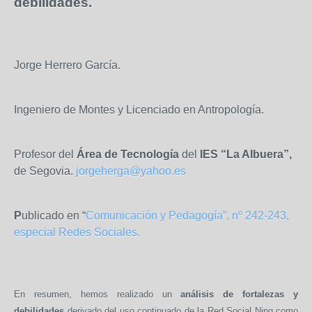
debilidades.
Jorge Herrero García.
Ingeniero de Montes y Licenciado en Antropología.
Profesor del
Área de Tecnología
del
IES “La Albuera”,
de Segovia.
jorgeherga@yahoo.es
P
ublicado en “
Comunicación y Pedagogía”, nº 242-243,
especial Redes
Sociales
.
En resumen, hemos realizado un
análisis de fortalezas y
debilidades
derivado del uso continuado de la Red Social Ning como