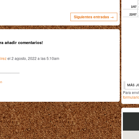
Siguientes entradas →
ra añadir comentarios!
irez
el 2 agosto, 2022 a las 5:10am
_________
ón
Para env
formulari