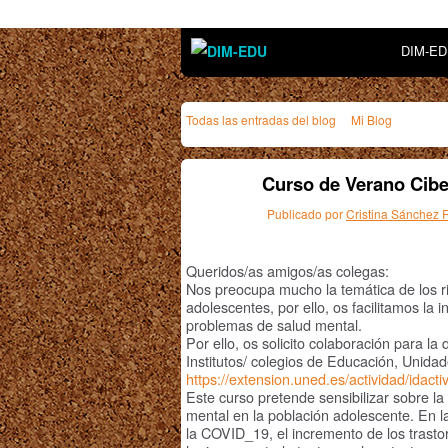
DIM-E
Todas las entradas del blog
Mi Blog
Curso de Verano Ciber
Publicado por
Cristina Sánchez
Queridos/as amigos/as colegas:
Nos preocupa mucho la temática de los ri
adolescentes, por ello, os facilitamos la i
problemas de salud mental.
Por ello, os
solicito colaboración para la
Institutos/ colegios de Educación, Unidad
https://extension.uned.es/actividad/idact
Este curso pretende sensibilizar sobre la 
mental en la población adolescente. En 
la COVID_19, el incremento de los trasto