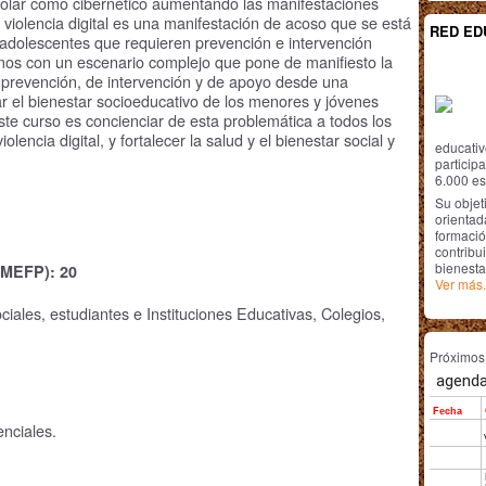
colar como cibernético aumentando las manifestaciones
La violencia digital es una manifestación de acoso que se está
RED ED
 adolescentes que requieren prevención e intervención
s con un escenario complejo que pone de manifiesto la
prevención, de intervención y de apoyo desde una
zar el bienestar socioeducativo de los menores y jóvenes
ste curso es concienciar de esta problemática a todos los
olencia digital, y fortalecer la salud y el bienestar social y
educativ
particip
6.000 est
Su objet
orientada
formació
contribui
bienesta
(MEFP): 20
Ver más.
ciales, estudiantes e Instituciones Educativas, Colegios,
Próximo
nciales.