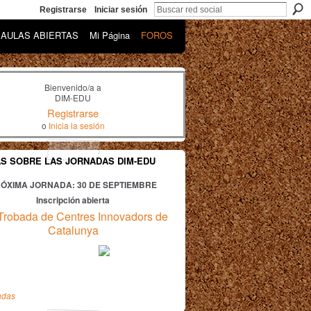
Registrarse
Iniciar sesión
AULAS ABIERTAS
Mi Página
FOROS
Bienvenido/a a
DIM-EDU
Registrarse
o
Inicia la sesión
AS SOBRE LAS JORNADAS DIM-EDU
ÓXIMA JORNADA: 30
DE SEPTIEMBRE
Inscripción abierta
Trobada de Centres Innovadors de
Catalunya
adas