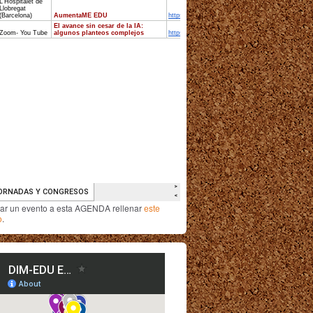
iar un evento a esta AGENDA rellenar
este
o
.