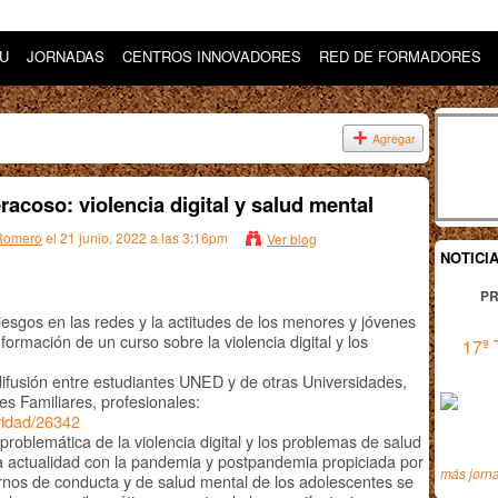
DU
JORNADAS
CENTROS INNOVADORES
RED DE FORMADORES
Agregar
acoso: violencia digital y salud mental
 Romero
el 21 junio, 2022 a las 3:16pm
Ver blog
NOTICI
PR
esgos en las redes y la actitudes de los menores y jóvenes
nformación de un curso sobre la violencia digital y los
17ª 
 difusión entre estudiantes UNED y de otras Universidades,
es Familiares, profesionales:
ividad/26342
problemática de la violencia digital y los problemas de salud
la actualidad con la pandemia y postpandemia propiciada por
más jorn
rnos de conducta y de salud mental de los adolescentes se