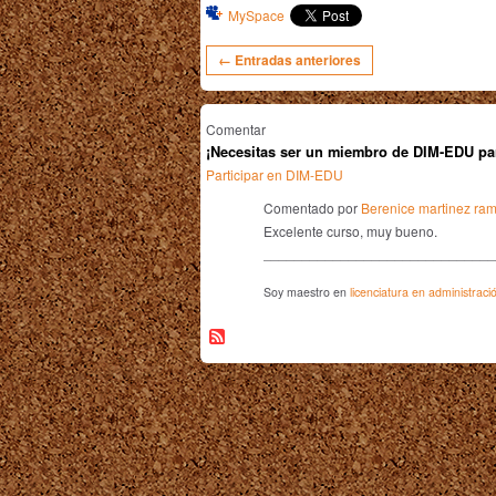
MySpace
← Entradas anteriores
Comentar
¡Necesitas ser un miembro de DIM-EDU pa
Participar en DIM-EDU
Comentado por
Berenice martinez ram
Excelente curso, muy bueno.
______________________________
Soy maestro en
licenciatura en administraci