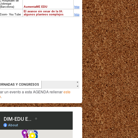
iar un evento a esta AGENDA rellenar
este
o
.