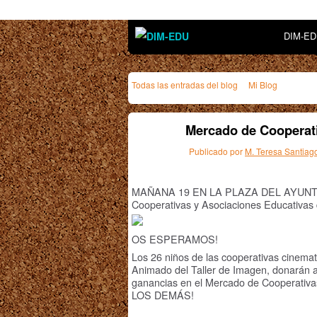
DIM-E
Todas las entradas del blog
Mi Blog
Mercado de Cooperati
Publicado por
M. Teresa Santiag
MAÑANA 19 EN LA PLAZA DEL AYUNTAM
Cooperativas y Asociaciones Educativas 
OS ESPERAMOS!
Los 26 niños de las cooperativas cinemat
Animado del Taller de Imagen, donará
ganancias en el Mercado de Cooperati
LOS DEMÁS!