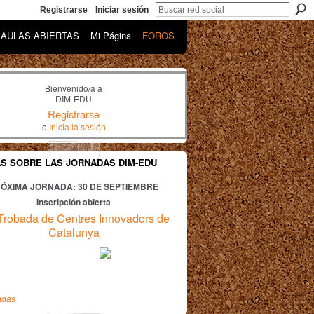
Registrarse
Iniciar sesión
AULAS ABIERTAS
Mi Página
FOROS
Bienvenido/a a
DIM-EDU
Registrarse
o
Inicia la sesión
AS SOBRE LAS JORNADAS DIM-EDU
ÓXIMA JORNADA: 30
DE SEPTIEMBRE
Inscripción abierta
Trobada de Centres Innovadors de
Catalunya
adas