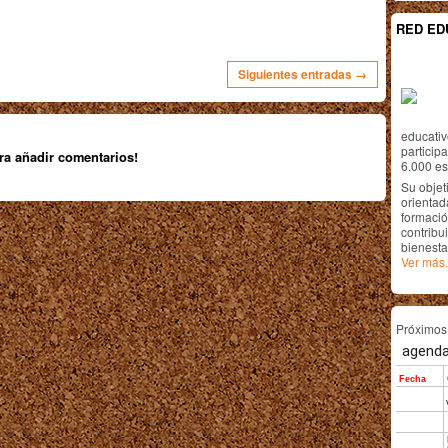
RED ED
Siguientes entradas →
educativ
particip
ra añadir comentarios!
6.000 est
Su objet
orientada
formació
contribui
bienesta
Ver más.
Próximo