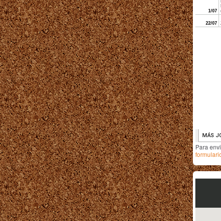
Para env
formulari