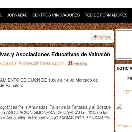
DU
JORNADAS
CENTROS INNOVADORES
RED DE FORMADORES
Agregar
vas y Asociaciones Educativas de Valnalón
o Cuervo
el 18 mayo, 2015 a las 2:20pm
Ver blog
NOTICI
PR
IENTO DE GIJÓN DE 10:00 a 14:00 Mercado de
de Valnalón.
17ª 
ográficas Pelis Animadas, Taller de la Fantasia y el Bosque
n a la ASOCIACION GIJONESA DE CARIDAD el 20% de las
vas y Asociaciones Educativas ¡GRACIAS POR PENSAR EN
más jorn