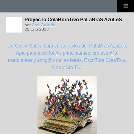
ProyecTo ColaBoraTivo PaLaBraS AzuLeS
por
Ana Galindo
20 Ene 2013
JueGos y MaGia para crear Textos de PalaBras AzuLes.
Apto para escriTor@s principiantes, profesor@s,
estudiantes y amig@s de las letras. EscriTura CreaTiva.
Con y Sin TIC