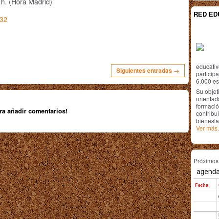
h. (Hora Madrid)
RED ED
/32
educativ
Siguientes entradas →
particip
6.000 est
Su objet
orientada
formació
ra añadir comentarios!
contribui
bienesta
Ver más.
Próximo