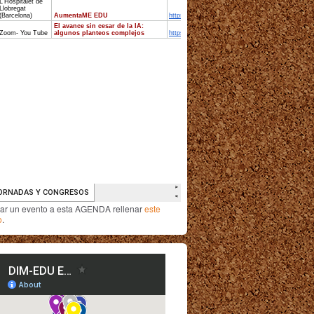
iar un evento a esta AGENDA rellenar
este
o
.