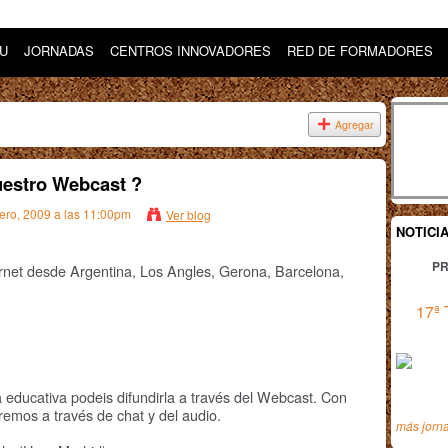
DU
JORNADAS
CENTROS INNOVADORES
RED DE FORMADORES
Agregar
uestro Webcast ?
rero, 2009 a las 11:00pm
Ver blog
NOTICI
PR
rnet desde Argentina, Los Angles, Gerona, Barcelona,
17ª 
a educativa podeis difundirla a través del Webcast. Con
emos a través de chat y del audio.
más jorn