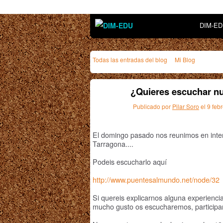
DIM-E
Todas las entradas del blog
Mi Blog
¿Quieres escuchar n
Publicado por
Pilar Soro
el 9 feb
El domingo pasado nos reunimos en inte
Tarragona....
Podeis escucharlo aquí
http://www.puentesalmundo.net/node/32
Si quereis explicarnos alguna experienci
mucho gusto os escucharemos, participar