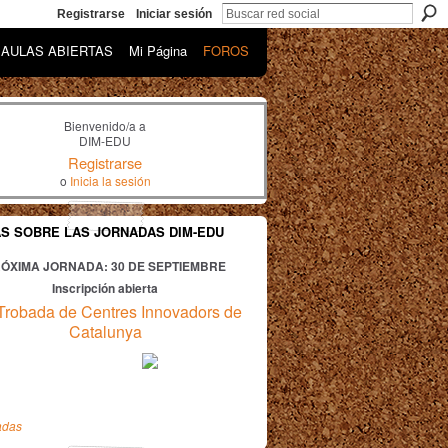
Registrarse
Iniciar sesión
AULAS ABIERTAS
Mi Página
FOROS
Bienvenido/a a
DIM-EDU
Registrarse
o
Inicia la sesión
AS SOBRE LAS JORNADAS DIM-EDU
ÓXIMA JORNADA: 30
DE SEPTIEMBRE
Inscripción abierta
Trobada de Centres Innovadors de
Catalunya
adas