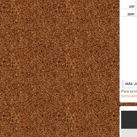
Para env
formulari