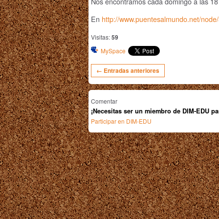
Nos encontramos cada domingo a las 18 
En
http://www.puentesalmundo.net/node
Visitas:
59
MySpace
← Entradas anteriores
Comentar
¡Necesitas ser un miembro de DIM-EDU pa
Participar en DIM-EDU