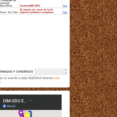
iar un evento a esta AGENDA rellenar
este
o
.