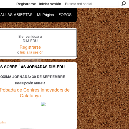
Registrarse
Iniciar sesión
AULAS ABIERTAS
Mi Página
FOROS
Bienvenido/a a
DIM-EDU
Registrarse
o
Inicia la sesión
AS SOBRE LAS JORNADAS DIM-EDU
ÓXIMA JORNADA: 30
DE SEPTIEMBRE
Inscripción abierta
Trobada de Centres Innovadors de
Catalunya
adas