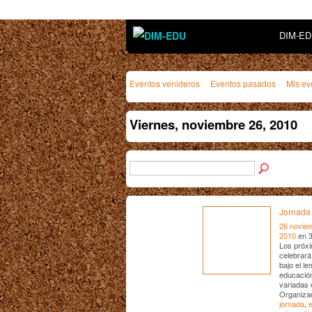
DIM-E
Eventos venideros
Eventos pasados
Mis ev
Viernes, noviembre 26, 2010
Jornada 
26 novie
2010
en 
Los próxi
celebrará
bajo el l
educación
variadas 
Organiza
jornada
,
e