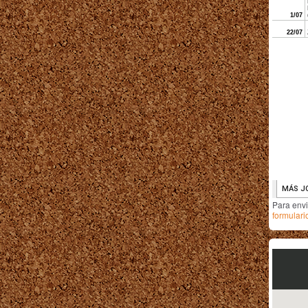
Para env
formulari