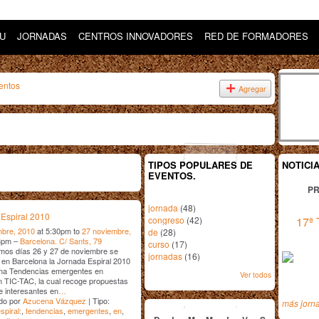
DU
JORNADAS
CENTROS INNOVADORES
RED DE FORMADORES
entos
Agregar
TIPOS POPULARES DE
NOTICI
EVENTOS.
PR
jornada
(48)
Espiral 2010
congreso
(42)
17ª 
mbre, 2010
at 5:30pm to
27 noviembre,
de
(28)
3pm –
Barcelona. C/ Sants, 79
curso
(17)
mos días 26 y 27 de noviembre se
jornadas
(16)
 en Barcelona la Jornada Espiral 2010
ema Tendencias emergentes en
Ver todos
 TIC-TAC, la cual recoge propuestas
e interesantes en
…
noviembre
2010
do por
Azucena Vázquez
| Tipo:
más jorn
spiral:
,
tendencias
,
emergentes
,
en
,