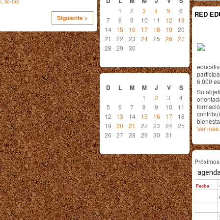
D
L
M
M
J
V
S
n
,
tic-tac
1
2
3
4
5
6
RED ED
Siguiente >
7
8
9
10
11
12
13
14
15
16
17
18
19
20
21
22
23
24
25
26
27
28
29
30
educativ
diciembre
2010
particip
6.000 est
D
L
M
M
J
V
S
Su objet
1
2
3
4
orientada
formació
5
6
7
8
9
10
11
contribui
12
13
14
15
16
17
18
bienesta
19
20
21
22
23
24
25
Ver más.
26
27
28
29
30
31
Próximo